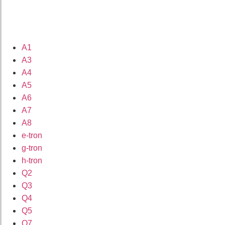
A1
A3
A4
A5
A6
A7
A8
e-tron
g-tron
h-tron
Q2
Q3
Q4
Q5
Q7