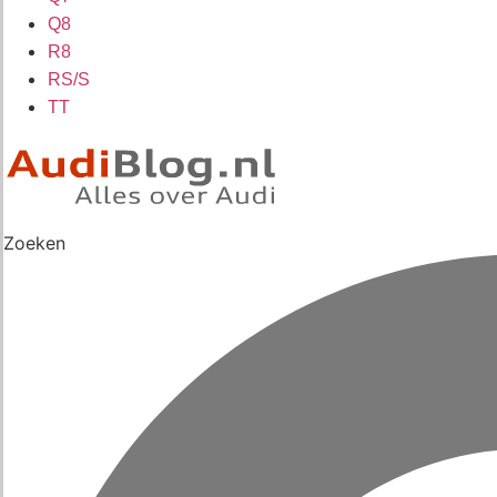
Q8
R8
RS/S
TT
Zoeken