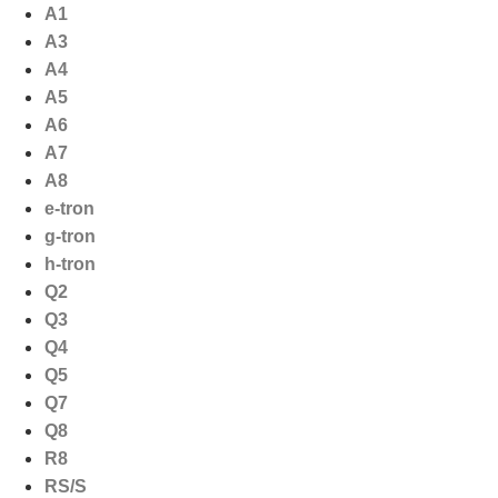
Ga
A1
naar
A3
de
A4
inhoud
A5
A6
A7
A8
e-tron
g-tron
h-tron
Q2
Q3
Q4
Q5
Q7
Q8
R8
RS/S