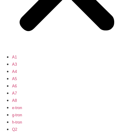
A1
A3
A4
A5
A6
A7
A8
e-tron
g-tron
h-tron
Q2