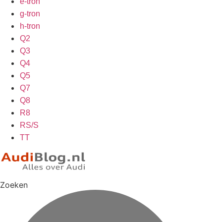
e-tron
g-tron
h-tron
Q2
Q3
Q4
Q5
Q7
Q8
R8
RS/S
TT
Zoeken