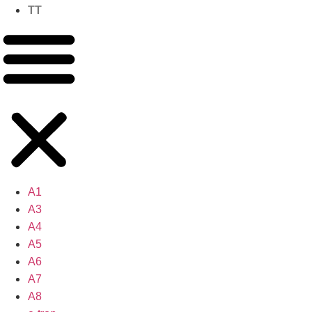
TT
A1
A3
A4
A5
A6
A7
A8