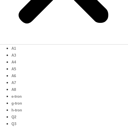
A1
A3
A4
A5
A6
A7
A8
e-tron
g-tron
h-tron
Q2
Q3