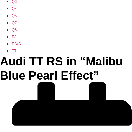
Q3
Q4
Q5
Q7
Q8
R8
RS/S
TT
Audi TT RS in “Malibu
Blue Pearl Effect”