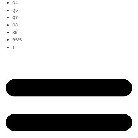
Q4
Q5
Q7
Q8
R8
RS/S
TT