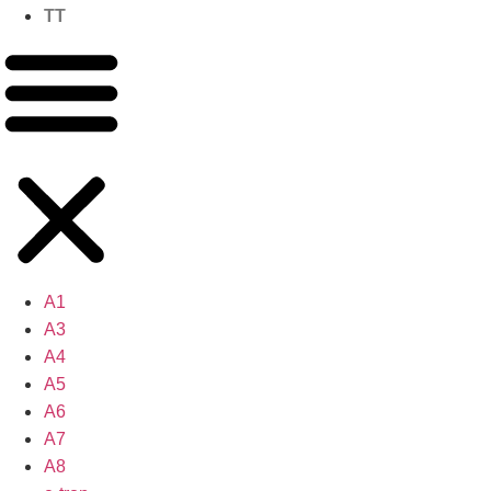
TT
A1
A3
A4
A5
A6
A7
A8