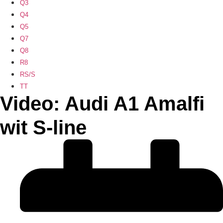
Q3
Q4
Q5
Q7
Q8
R8
RS/S
TT
Video: Audi A1 Amalfi
wit S-line