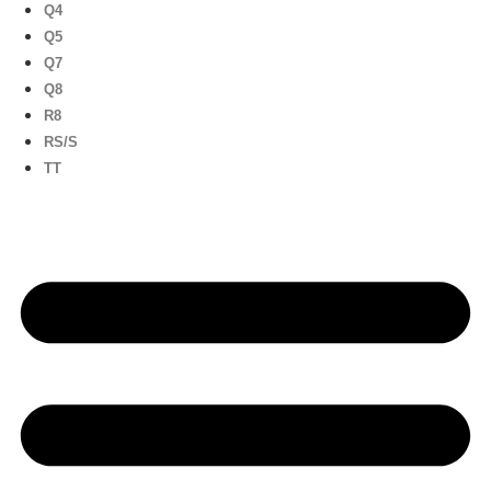
Q4
Q5
Q7
Q8
R8
RS/S
TT