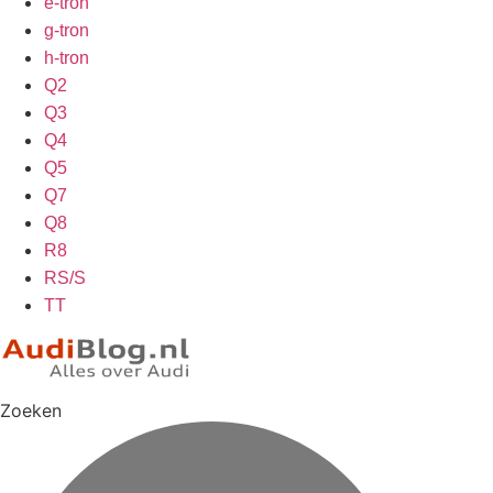
e-tron
g-tron
h-tron
Q2
Q3
Q4
Q5
Q7
Q8
R8
RS/S
TT
Zoeken