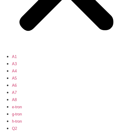
A1
A3
A4
A5
A6
A7
A8
e-tron
g-tron
h-tron
Q2