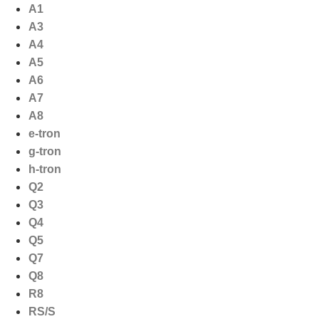
Ga
A1
naar
A3
de
A4
inhoud
A5
A6
A7
A8
e-tron
g-tron
h-tron
Q2
Q3
Q4
Q5
Q7
Q8
R8
RS/S