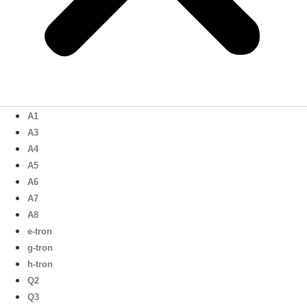
A1
A3
A4
A5
A6
A7
A8
e-tron
g-tron
h-tron
Q2
Q3