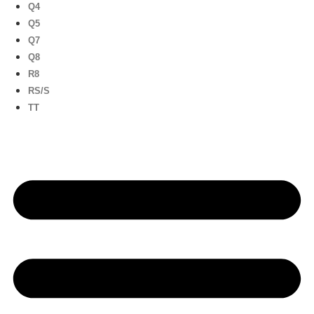
Q4
Q5
Q7
Q8
R8
RS/S
TT