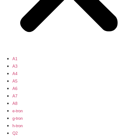
A1
A3
A4
A5
A6
A7
A8
e-tron
g-tron
h-tron
Q2