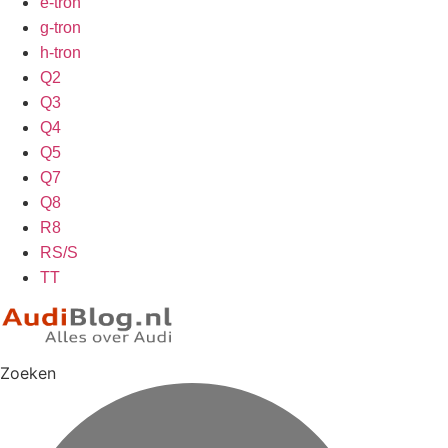
e-tron
g-tron
h-tron
Q2
Q3
Q4
Q5
Q7
Q8
R8
RS/S
TT
Zoeken