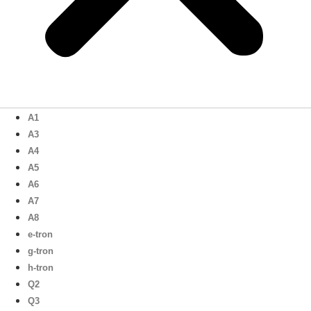
A1
A3
A4
A5
A6
A7
A8
e-tron
g-tron
h-tron
Q2
Q3