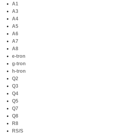
Ga
A1
naar
A3
de
A4
inhoud
A5
A6
A7
A8
e-tron
g-tron
h-tron
Q2
Q3
Q4
Q5
Q7
Q8
R8
RS/S