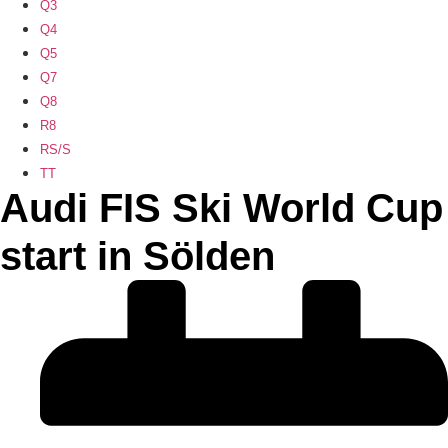
Q3
Q4
Q5
Q7
Q8
R8
RS/S
TT
Audi FIS Ski World Cup
start in Sölden