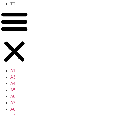
TT
A1
A3
A4
A5
A6
A7
A8