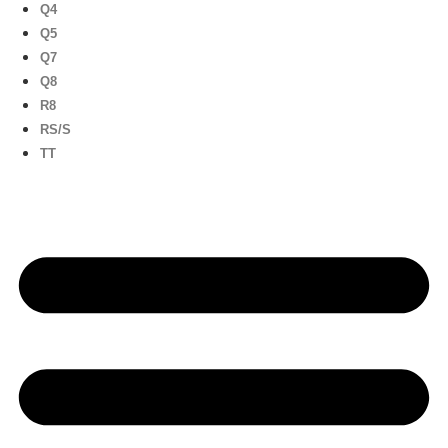
Q4
Q5
Q7
Q8
R8
RS/S
TT