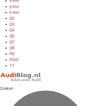
e-tron
g-tron
h-tron
Q2
Q3
Q4
Q5
Q7
Q8
R8
RS/S
TT
Zoeken