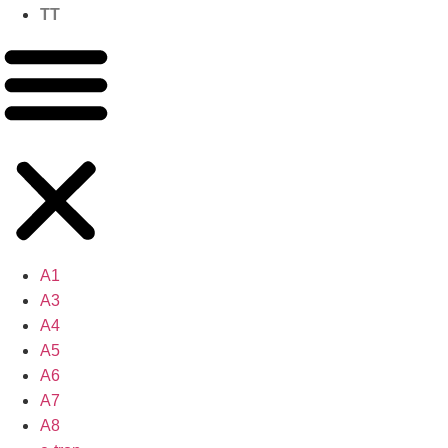
TT
A1
A3
A4
A5
A6
A7
A8