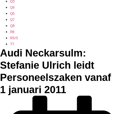
Q3
Q4
Q5
Q7
Q8
R8
RS/S
TT
Audi Neckarsulm:
Stefanie Ulrich leidt
Personeelszaken vanaf
1 januari 2011