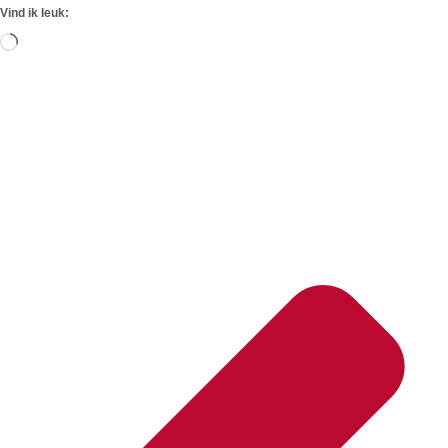
Vind ik leuk:
Aan
het
laden...