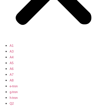
A1
A3
A4
A5
A6
A7
A8
e-tron
g-tron
h-tron
Q2