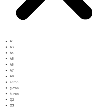
A1
A3
A4
A5
A6
A7
A8
e-tron
g-tron
h-tron
Q2
Q3