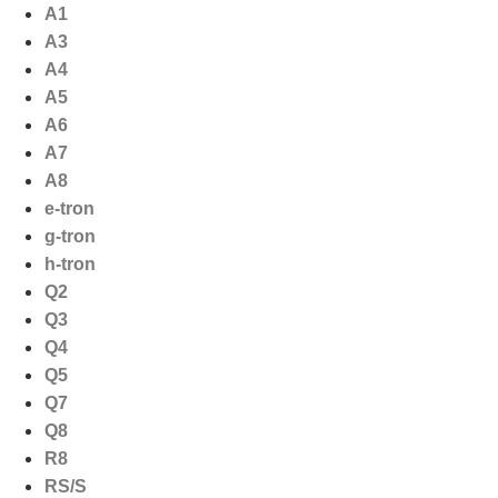
Ga
A1
naar
A3
de
A4
inhoud
A5
A6
A7
A8
e-tron
g-tron
h-tron
Q2
Q3
Q4
Q5
Q7
Q8
R8
RS/S