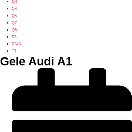
Q3
Q4
Q5
Q7
Q8
R8
RS/S
TT
Gele Audi A1