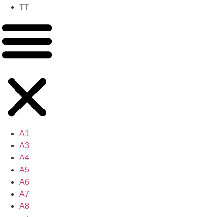
TT
A1
A3
A4
A5
A6
A7
A8