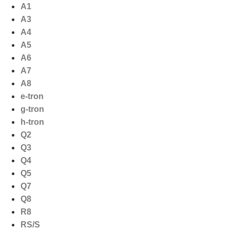
Ga
A1
naar
A3
de
A4
inhoud
A5
A6
A7
A8
e-tron
g-tron
h-tron
Q2
Q3
Q4
Q5
Q7
Q8
R8
RS/S