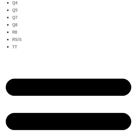
Q4
Q5
Q7
Q8
R8
RS/S
TT