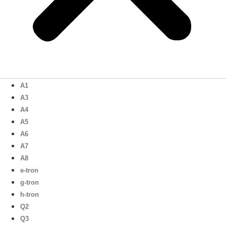
A1
A3
A4
A5
A6
A7
A8
e-tron
g-tron
h-tron
Q2
Q3