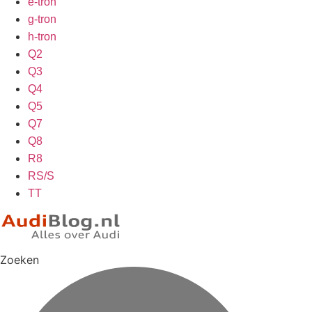
e-tron
g-tron
h-tron
Q2
Q3
Q4
Q5
Q7
Q8
R8
RS/S
TT
Zoeken