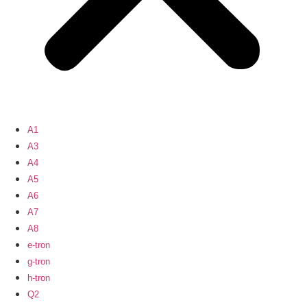
A1
A3
A4
A5
A6
A7
A8
e-tron
g-tron
h-tron
Q2