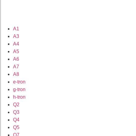
A1
A3
A4
A5
A6
A7
A8
e-tron
g-tron
h-tron
Q2
Q3
Q4
Q5
Q7