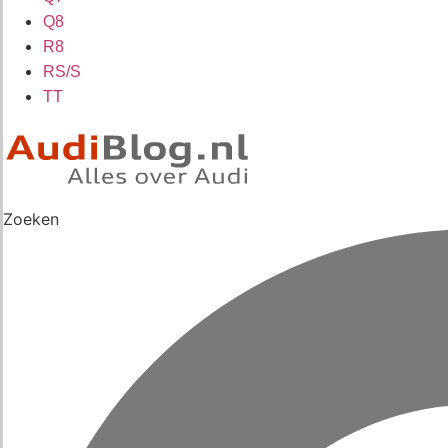
Q8
R8
RS/S
TT
Zoeken