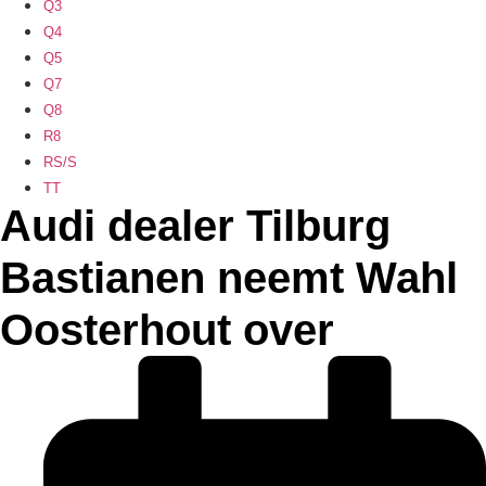
Q3
Q4
Q5
Q7
Q8
R8
RS/S
TT
Audi dealer Tilburg
Bastianen neemt Wahl
Oosterhout over