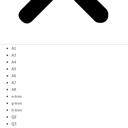
A1
A3
A4
A5
A6
A7
A8
e-tron
g-tron
h-tron
Q2
Q3