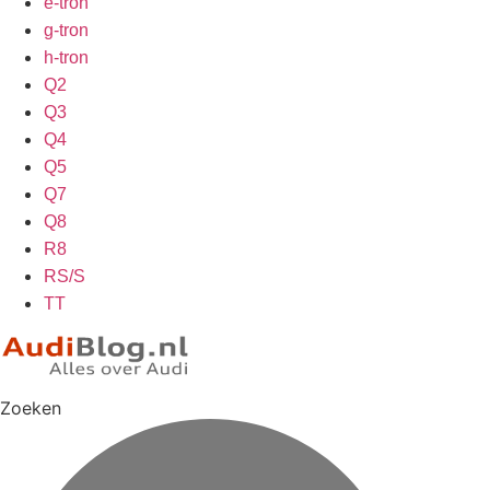
e-tron
g-tron
h-tron
Q2
Q3
Q4
Q5
Q7
Q8
R8
RS/S
TT
Zoeken