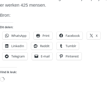
er werken 425 mensen.
Bron:
AutoMotive online
Dit delen:
WhatsApp
Print
Facebook
X
LinkedIn
Reddit
Tumblr
Telegram
E-mail
Pinterest
Vind ik leuk:
Aan
het
laden...