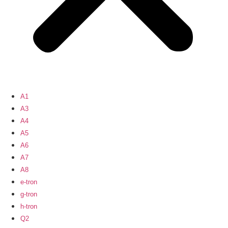
A1
A3
A4
A5
A6
A7
A8
e-tron
g-tron
h-tron
Q2