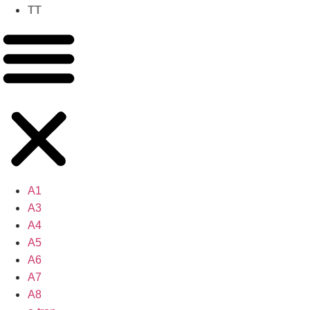
TT
A1
A3
A4
A5
A6
A7
A8