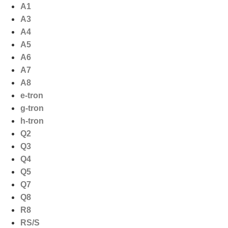
Ga
A1
naar
A3
de
A4
inhoud
A5
A6
A7
A8
e-tron
g-tron
h-tron
Q2
Q3
Q4
Q5
Q7
Q8
R8
RS/S