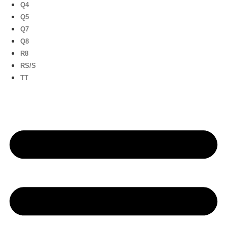
Q4
Q5
Q7
Q8
R8
RS/S
TT