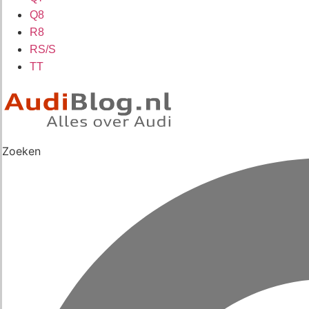
Q8
R8
RS/S
TT
Zoeken