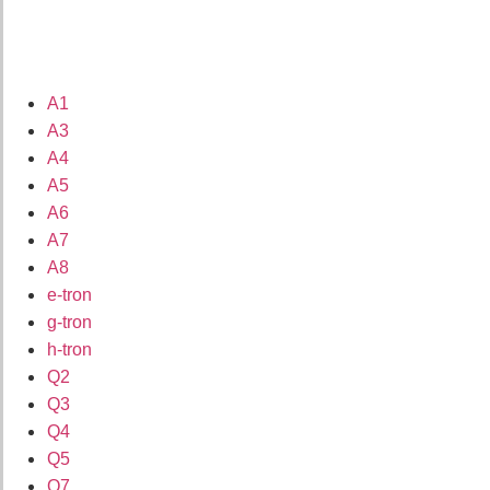
A1
A3
A4
A5
A6
A7
A8
e-tron
g-tron
h-tron
Q2
Q3
Q4
Q5
Q7