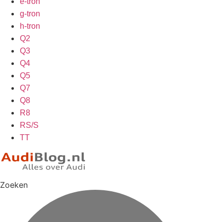
e-tron
g-tron
h-tron
Q2
Q3
Q4
Q5
Q7
Q8
R8
RS/S
TT
Zoeken