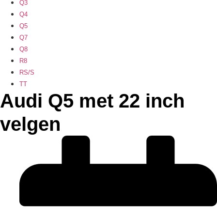
Q3
Q4
Q5
Q7
Q8
R8
RS/S
TT
Audi Q5 met 22 inch
velgen