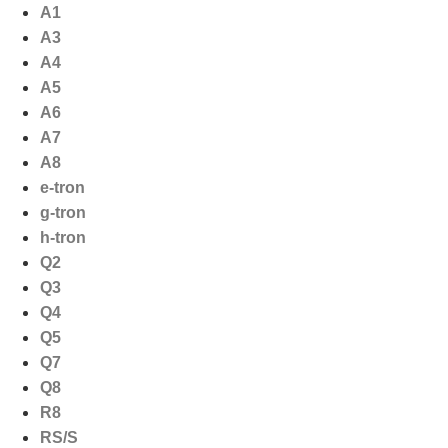
Ga
A1
naar
A3
de
A4
inhoud
A5
A6
A7
A8
e-tron
g-tron
h-tron
Q2
Q3
Q4
Q5
Q7
Q8
R8
RS/S