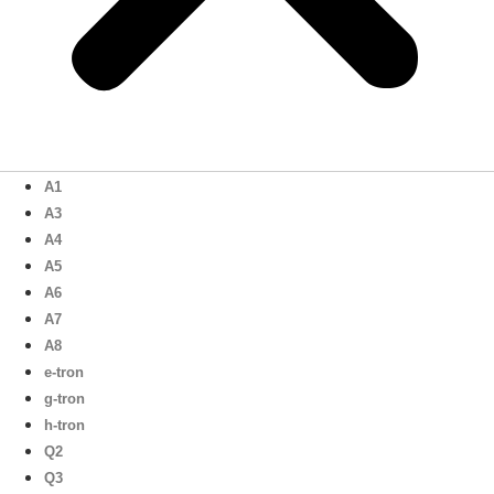
A1
A3
A4
A5
A6
A7
A8
e-tron
g-tron
h-tron
Q2
Q3