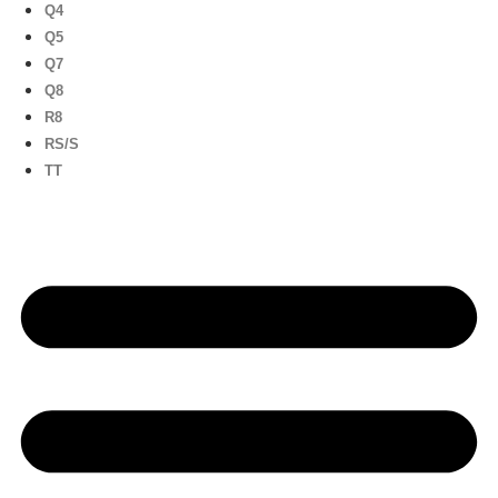
Q4
Q5
Q7
Q8
R8
RS/S
TT