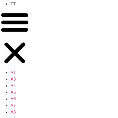
TT
A1
A3
A4
A5
A6
A7
A8