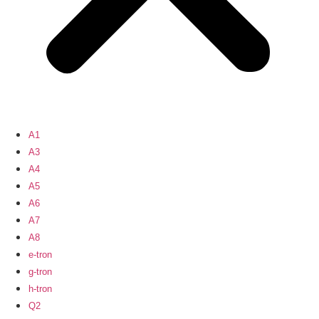
A1
A3
A4
A5
A6
A7
A8
e-tron
g-tron
h-tron
Q2