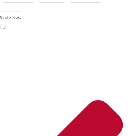
Vind ik leuk:
Aan
het
laden...