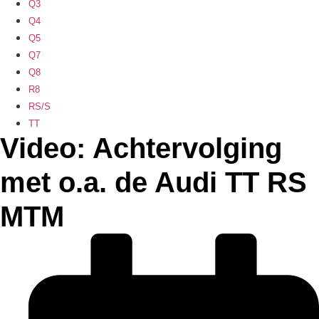
Q3
Q4
Q5
Q7
Q8
R8
RS/S
TT
Video: Achtervolging
met o.a. de Audi TT RS
MTM