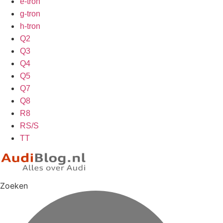
e-tron
g-tron
h-tron
Q2
Q3
Q4
Q5
Q7
Q8
R8
RS/S
TT
Zoeken