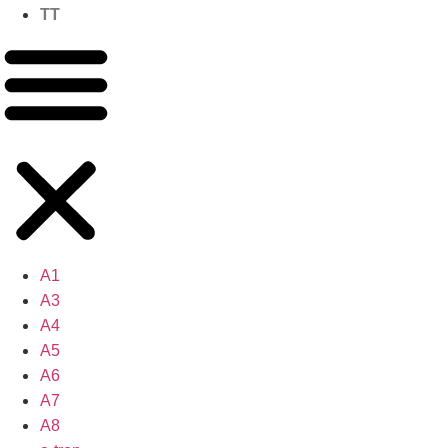
TT
A1
A3
A4
A5
A6
A7
A8