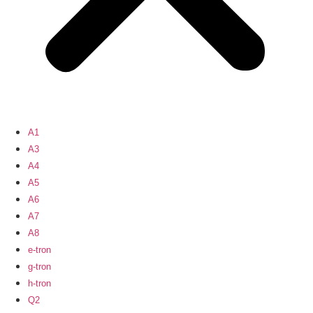
A1
A3
A4
A5
A6
A7
A8
e-tron
g-tron
h-tron
Q2