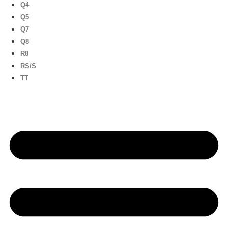
Q4
Q5
Q7
Q8
R8
RS/S
TT