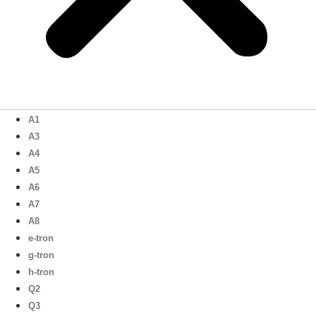
A1
A3
A4
A5
A6
A7
A8
e-tron
g-tron
h-tron
Q2
Q3