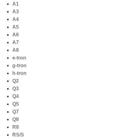
Ga
A1
naar
A3
de
A4
inhoud
A5
A6
A7
A8
e-tron
g-tron
h-tron
Q2
Q3
Q4
Q5
Q7
Q8
R8
RS/S