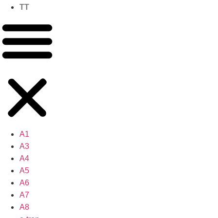
TT
A1
A3
A4
A5
A6
A7
A8