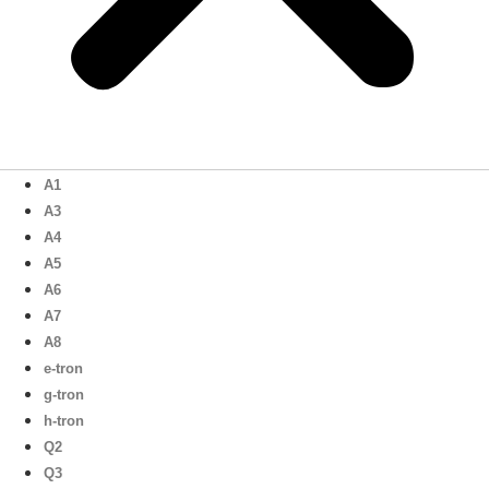
A1
A3
A4
A5
A6
A7
A8
e-tron
g-tron
h-tron
Q2
Q3