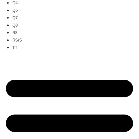
Q4
Q5
Q7
Q8
R8
RS/S
TT