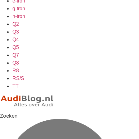
e-tron
g-tron
h-tron
Q2
Q3
Q4
Q5
Q7
Q8
R8
RS/S
TT
Zoeken