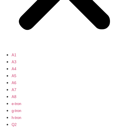
A1
A3
A4
A5
A6
A7
A8
e-tron
g-tron
h-tron
Q2