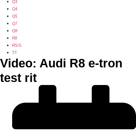
Q3
Q4
Q5
Q7
Q8
R8
RS/S
TT
Video: Audi R8 e-tron
test rit