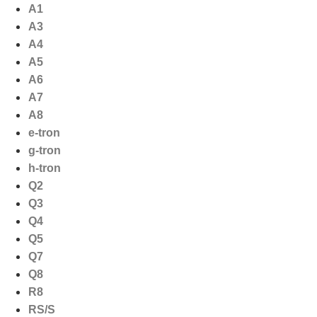
Ga
A1
naar
A3
de
A4
inhoud
A5
A6
A7
A8
e-tron
g-tron
h-tron
Q2
Q3
Q4
Q5
Q7
Q8
R8
RS/S