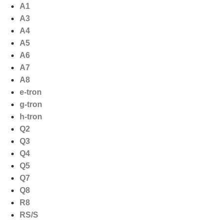
Ga
A1
naar
A3
de
A4
inhoud
A5
A6
A7
A8
e-tron
g-tron
h-tron
Q2
Q3
Q4
Q5
Q7
Q8
R8
RS/S