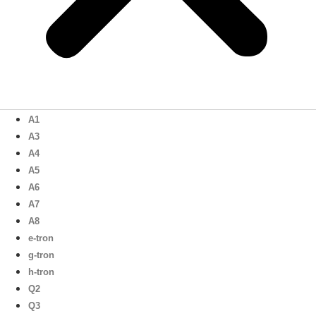
A1
A3
A4
A5
A6
A7
A8
e-tron
g-tron
h-tron
Q2
Q3