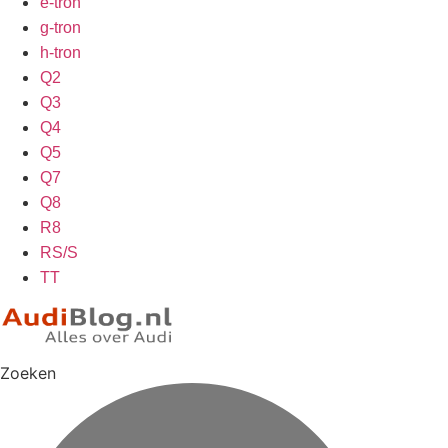
e-tron
g-tron
h-tron
Q2
Q3
Q4
Q5
Q7
Q8
R8
RS/S
TT
Zoeken