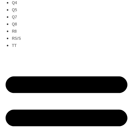
Q4
Q5
Q7
Q8
R8
RS/S
TT