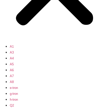
A1
A3
A4
A5
A6
A7
A8
e-tron
g-tron
h-tron
Q2