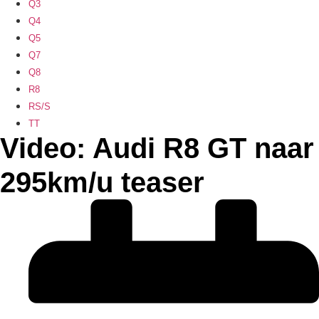
Q3
Q4
Q5
Q7
Q8
R8
RS/S
TT
Video: Audi R8 GT naar
295km/u teaser