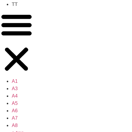
TT
A1
A3
A4
A5
A6
A7
A8