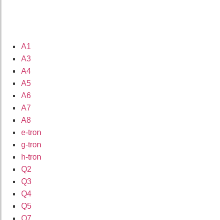
A1
A3
A4
A5
A6
A7
A8
e-tron
g-tron
h-tron
Q2
Q3
Q4
Q5
Q7