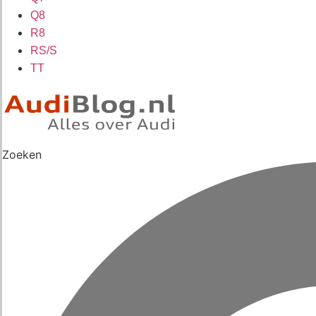
Q8
R8
RS/S
TT
Zoeken