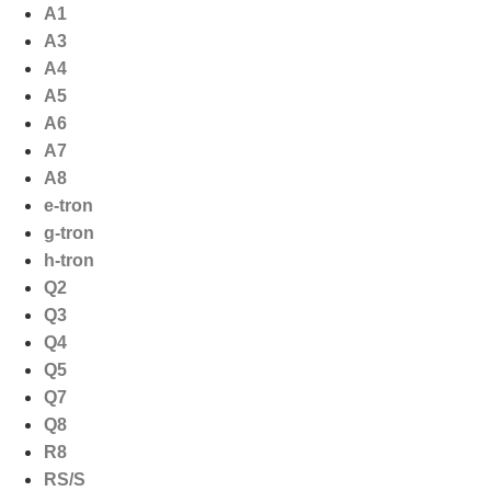
Ga
A1
naar
A3
de
A4
inhoud
A5
A6
A7
A8
e-tron
g-tron
h-tron
Q2
Q3
Q4
Q5
Q7
Q8
R8
RS/S