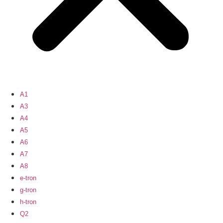
A1
A3
A4
A5
A6
A7
A8
e-tron
g-tron
h-tron
Q2