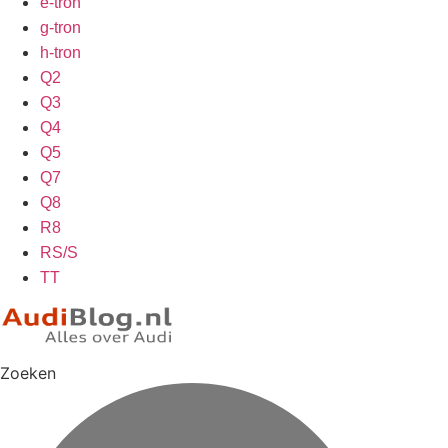
e-tron
g-tron
h-tron
Q2
Q3
Q4
Q5
Q7
Q8
R8
RS/S
TT
Zoeken