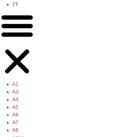
TT
A1
A3
A4
A5
A6
A7
A8