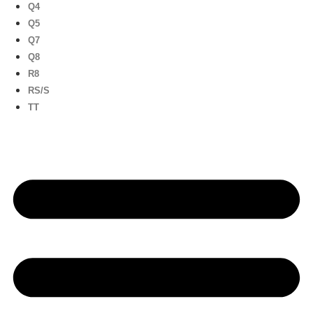
Q4
Q5
Q7
Q8
R8
RS/S
TT