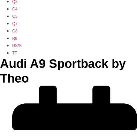
Q3
Q4
Q5
Q7
Q8
R8
RS/S
TT
Audi A9 Sportback by
Theo