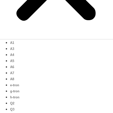
A1
A3
A4
A5
A6
A7
A8
e-tron
g-tron
h-tron
Q2
Q3