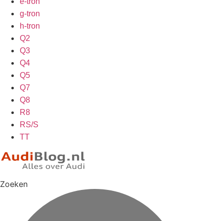
e-tron
g-tron
h-tron
Q2
Q3
Q4
Q5
Q7
Q8
R8
RS/S
TT
Zoeken