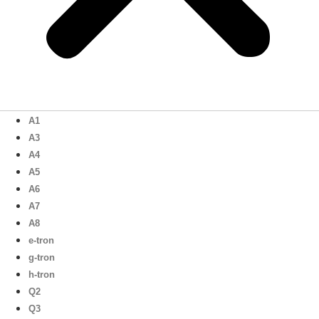
A1
A3
A4
A5
A6
A7
A8
e-tron
g-tron
h-tron
Q2
Q3