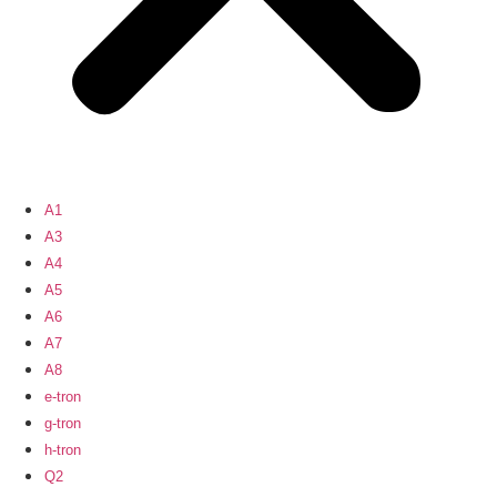
A1
A3
A4
A5
A6
A7
A8
e-tron
g-tron
h-tron
Q2