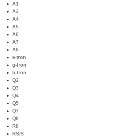
Ga
A1
naar
A3
de
A4
inhoud
A5
A6
A7
A8
e-tron
g-tron
h-tron
Q2
Q3
Q4
Q5
Q7
Q8
R8
RS/S