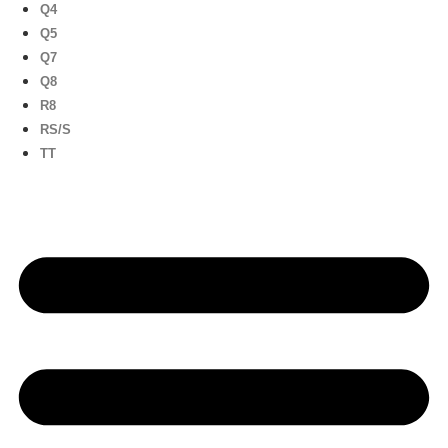
Q4
Q5
Q7
Q8
R8
RS/S
TT