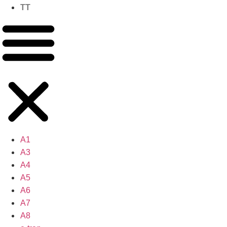
TT
A1
A3
A4
A5
A6
A7
A8