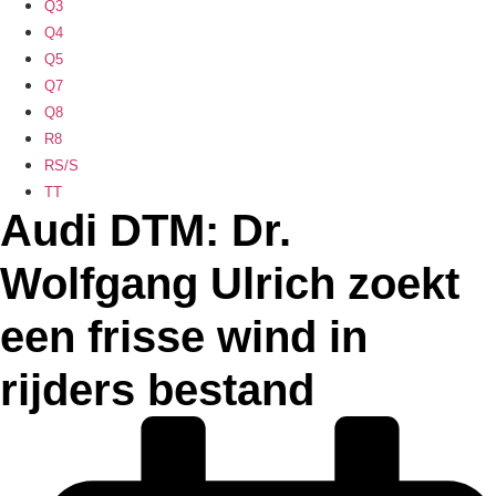
Q3
Q4
Q5
Q7
Q8
R8
RS/S
TT
Audi DTM: Dr.
Wolfgang Ulrich zoekt
een frisse wind in
rijders bestand