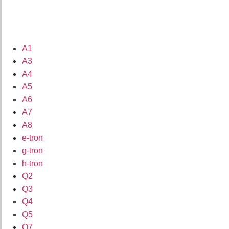
A1
A3
A4
A5
A6
A7
A8
e-tron
g-tron
h-tron
Q2
Q3
Q4
Q5
Q7