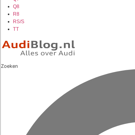
Q8
R8
RS/S
TT
Zoeken