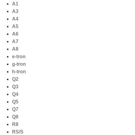
Ga
A1
naar
A3
de
A4
inhoud
A5
A6
A7
A8
e-tron
g-tron
h-tron
Q2
Q3
Q4
Q5
Q7
Q8
R8
RS/S