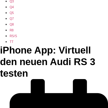
Q3
Q4
Q5
Q7
Q8
R8
RS/S
TT
iPhone App: Virtuell
den neuen Audi RS 3
testen