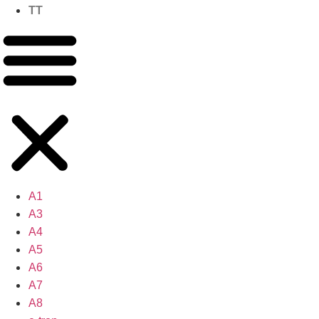
TT
A1
A3
A4
A5
A6
A7
A8