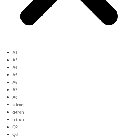
A1
A3
A4
A5
A6
A7
A8
e-tron
g-tron
h-tron
Q2
Q3