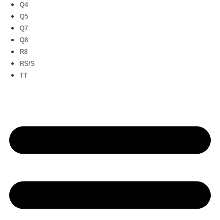
Q4
Q5
Q7
Q8
R8
RS/S
TT