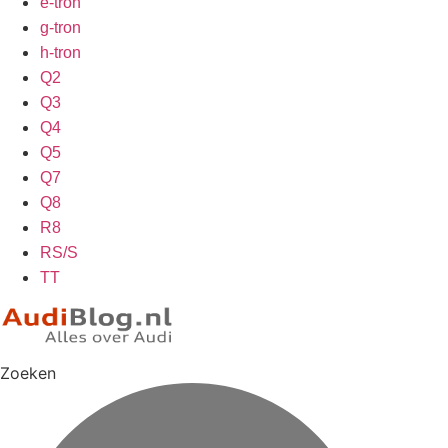
e-tron
g-tron
h-tron
Q2
Q3
Q4
Q5
Q7
Q8
R8
RS/S
TT
Zoeken