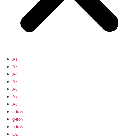
A1
A3
A4
A5
A6
A7
A8
e-tron
g-tron
h-tron
Q2