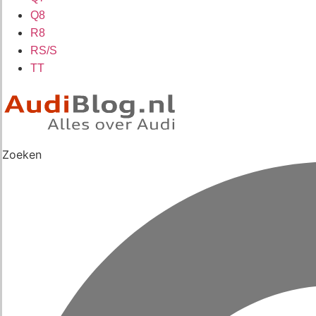
Q8
R8
RS/S
TT
Zoeken