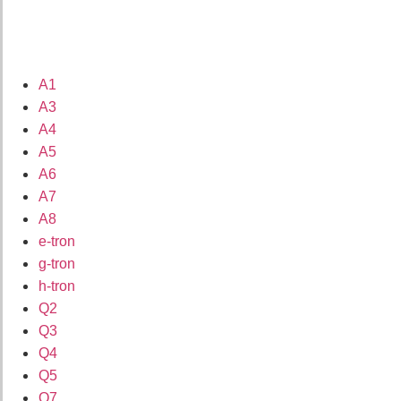
A1
A3
A4
A5
A6
A7
A8
e-tron
g-tron
h-tron
Q2
Q3
Q4
Q5
Q7