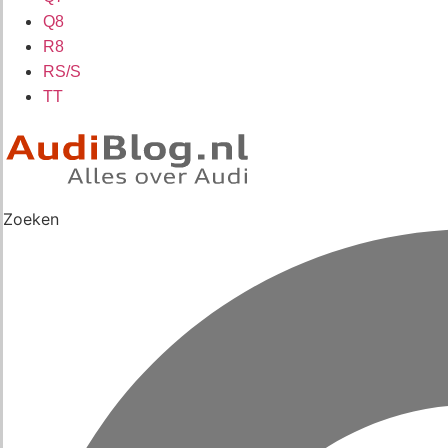
Q8
R8
RS/S
TT
Zoeken