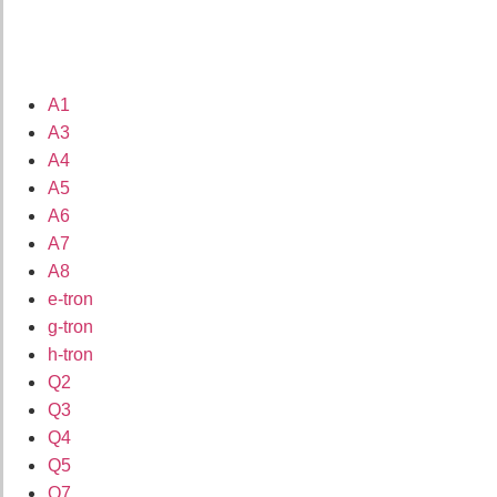
A1
A3
A4
A5
A6
A7
A8
e-tron
g-tron
h-tron
Q2
Q3
Q4
Q5
Q7