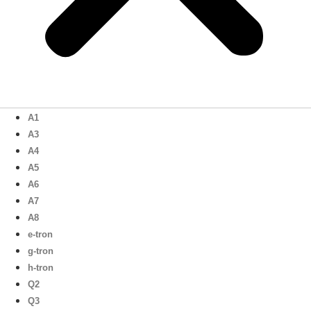
A1
A3
A4
A5
A6
A7
A8
e-tron
g-tron
h-tron
Q2
Q3