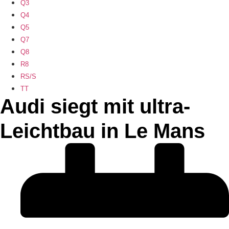
Q3
Q4
Q5
Q7
Q8
R8
RS/S
TT
Audi siegt mit ultra-
Leichtbau in Le Mans