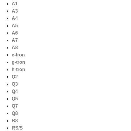
Ga
A1
naar
A3
de
A4
inhoud
A5
A6
A7
A8
e-tron
g-tron
h-tron
Q2
Q3
Q4
Q5
Q7
Q8
R8
RS/S