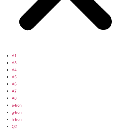
A1
A3
A4
A5
A6
A7
A8
e-tron
g-tron
h-tron
Q2