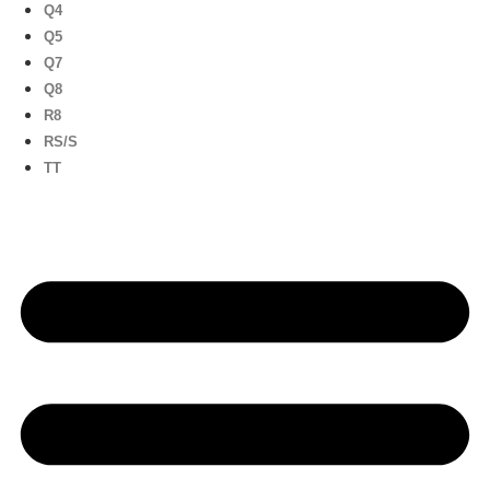
Q4
Q5
Q7
Q8
R8
RS/S
TT