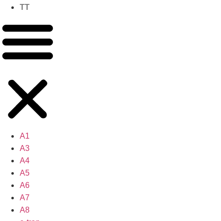
TT
A1
A3
A4
A5
A6
A7
A8