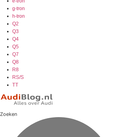
e-tron
g-tron
h-tron
Q2
Q3
Q4
Q5
Q7
Q8
R8
RS/S
TT
Zoeken