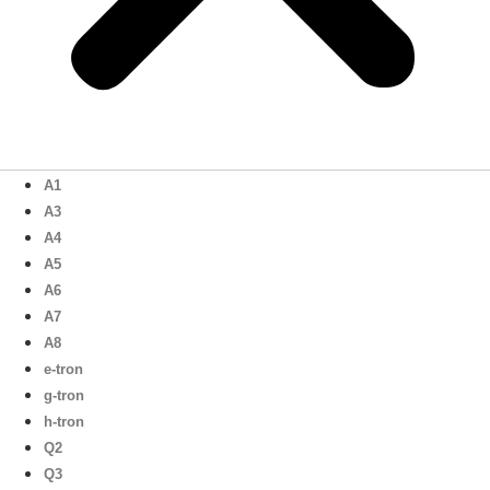
A1
A3
A4
A5
A6
A7
A8
e-tron
g-tron
h-tron
Q2
Q3