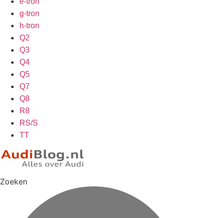
e-tron
g-tron
h-tron
Q2
Q3
Q4
Q5
Q7
Q8
R8
RS/S
TT
Zoeken