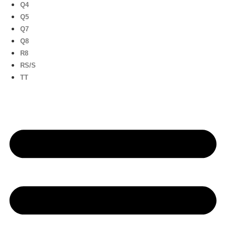
Q4
Q5
Q7
Q8
R8
RS/S
TT