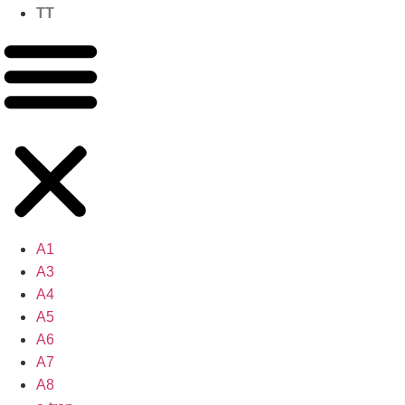
TT
A1
A3
A4
A5
A6
A7
A8