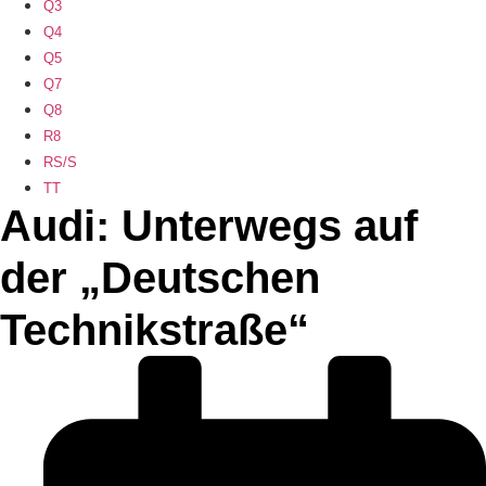
Q3
Q4
Q5
Q7
Q8
R8
RS/S
TT
Audi: Unterwegs auf
der „Deutschen
Technikstraße“