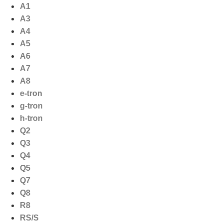
Ga
A1
naar
A3
de
A4
inhoud
A5
A6
A7
A8
e-tron
g-tron
h-tron
Q2
Q3
Q4
Q5
Q7
Q8
R8
RS/S