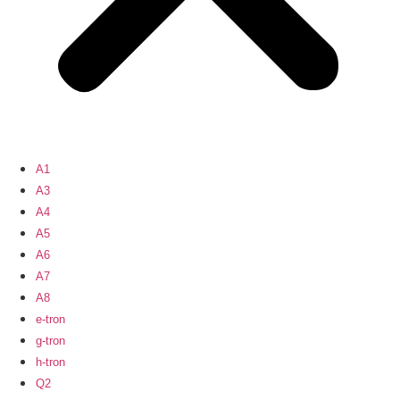
A1
A3
A4
A5
A6
A7
A8
e-tron
g-tron
h-tron
Q2