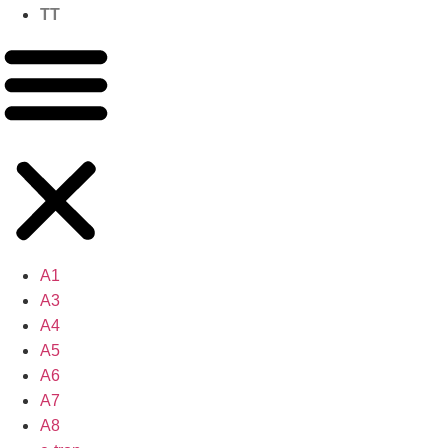
TT
A1
A3
A4
A5
A6
A7
A8