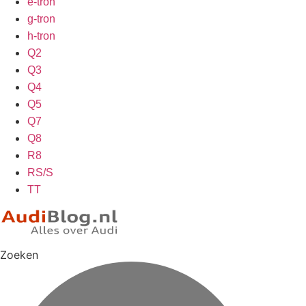
e-tron
g-tron
h-tron
Q2
Q3
Q4
Q5
Q7
Q8
R8
RS/S
TT
Zoeken