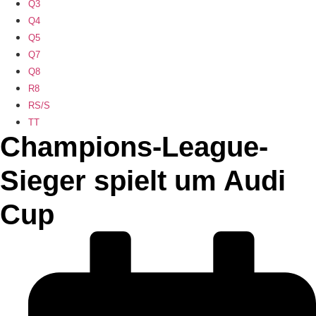
Q3
Q4
Q5
Q7
Q8
R8
RS/S
TT
Champions-League-
Sieger spielt um Audi
Cup