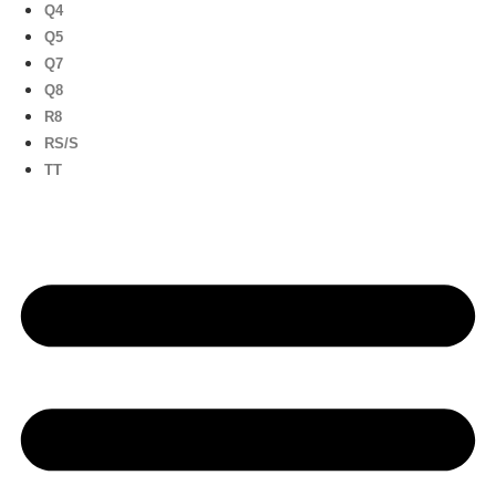
Q4
Q5
Q7
Q8
R8
RS/S
TT