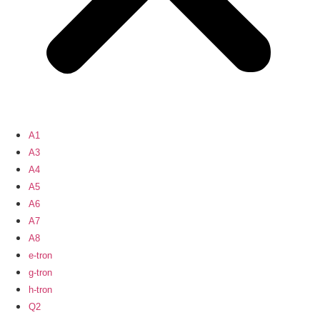
A1
A3
A4
A5
A6
A7
A8
e-tron
g-tron
h-tron
Q2