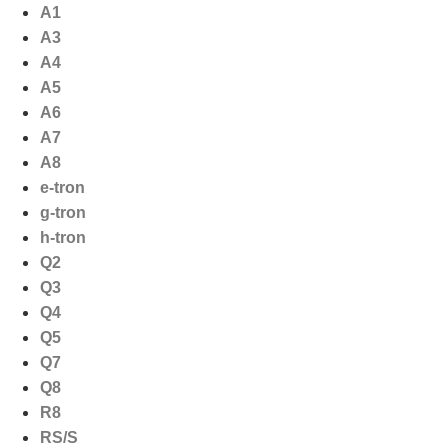
Ga
A1
naar
A3
de
A4
inhoud
A5
A6
A7
A8
e-tron
g-tron
h-tron
Q2
Q3
Q4
Q5
Q7
Q8
R8
RS/S