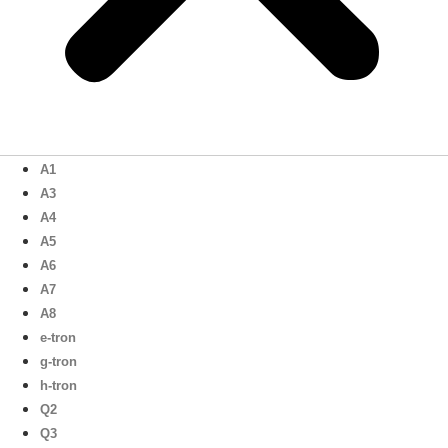
A1
A3
A4
A5
A6
A7
A8
e-tron
g-tron
h-tron
Q2
Q3