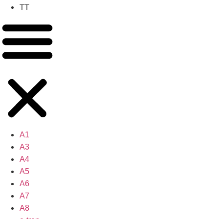
TT
A1
A3
A4
A5
A6
A7
A8