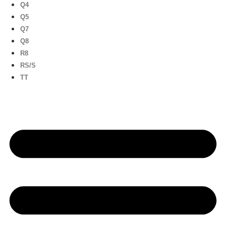
Q4
Q5
Q7
Q8
R8
RS/S
TT