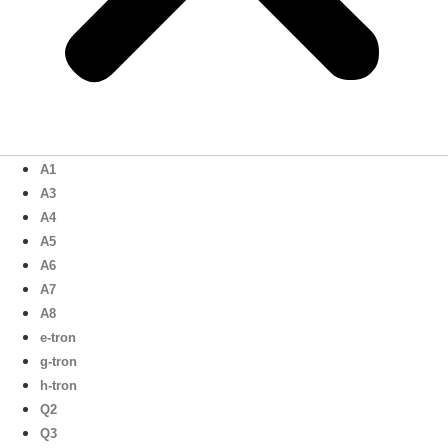
A1
A3
A4
A5
A6
A7
A8
e-tron
g-tron
h-tron
Q2
Q3