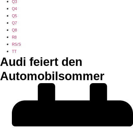
Q3
Q4
Q5
Q7
Q8
R8
RS/S
TT
Audi feiert den
Automobilsommer