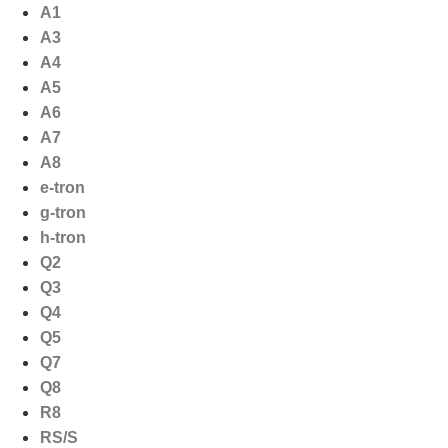
Ga
A1
naar
A3
de
A4
inhoud
A5
A6
A7
A8
e-tron
g-tron
h-tron
Q2
Q3
Q4
Q5
Q7
Q8
R8
RS/S