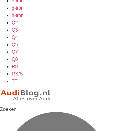
e-tron
g-tron
h-tron
Q2
Q3
Q4
Q5
Q7
Q8
R8
RS/S
TT
Zoeken