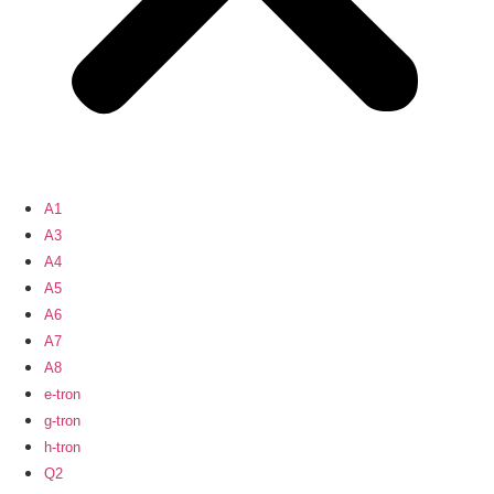
A1
A3
A4
A5
A6
A7
A8
e-tron
g-tron
h-tron
Q2