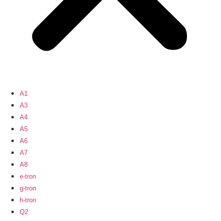
A1
A3
A4
A5
A6
A7
A8
e-tron
g-tron
h-tron
Q2