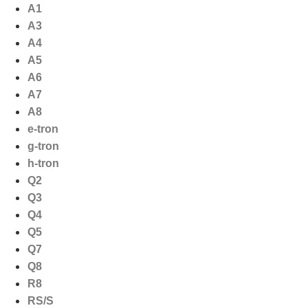
Ga
A1
naar
A3
de
A4
inhoud
A5
A6
A7
A8
e-tron
g-tron
h-tron
Q2
Q3
Q4
Q5
Q7
Q8
R8
RS/S