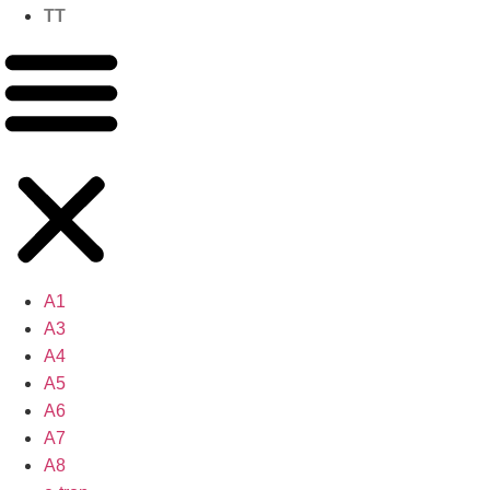
TT
A1
A3
A4
A5
A6
A7
A8