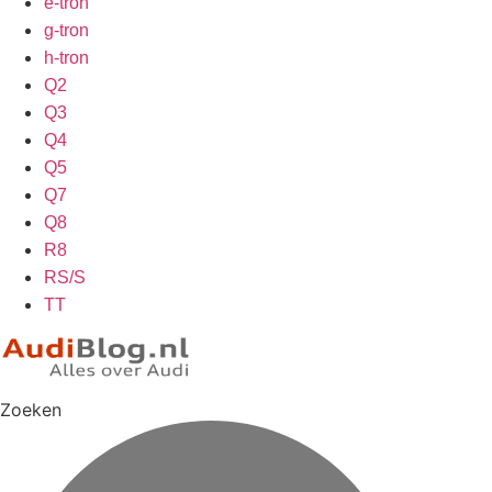
e-tron
g-tron
h-tron
Q2
Q3
Q4
Q5
Q7
Q8
R8
RS/S
TT
Zoeken