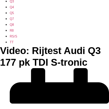
Q3
Q4
Q5
Q7
Q8
R8
RS/S
TT
Video: Rijtest Audi Q3
177 pk TDI S-tronic