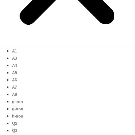
A1
A3
A4
A5
A6
A7
A8
e-tron
g-tron
h-tron
Q2
Q3