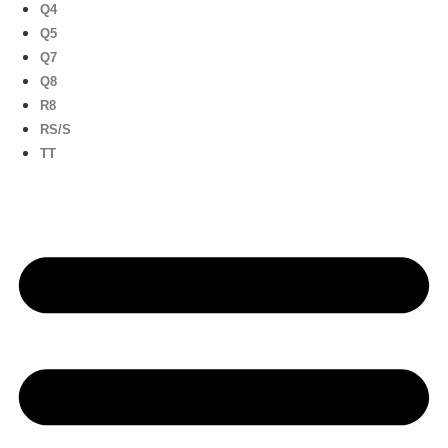
Q4
Q5
Q7
Q8
R8
RS/S
TT