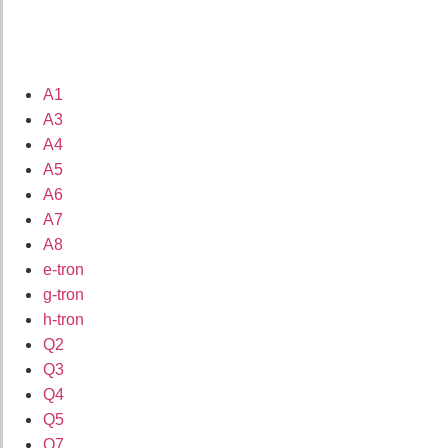
A1
A3
A4
A5
A6
A7
A8
e-tron
g-tron
h-tron
Q2
Q3
Q4
Q5
Q7