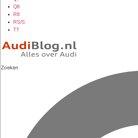
Q8
R8
RS/S
TT
Zoeken