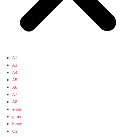
A1
A3
A4
A5
A6
A7
A8
e-tron
g-tron
h-tron
Q2