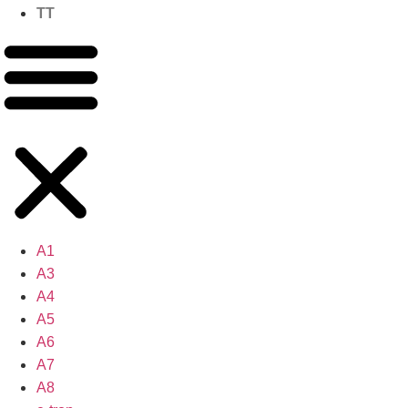
TT
A1
A3
A4
A5
A6
A7
A8