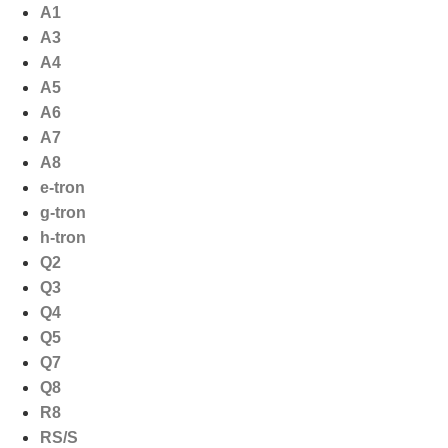
Ga
A1
naar
A3
de
A4
inhoud
A5
A6
A7
A8
e-tron
g-tron
h-tron
Q2
Q3
Q4
Q5
Q7
Q8
R8
RS/S