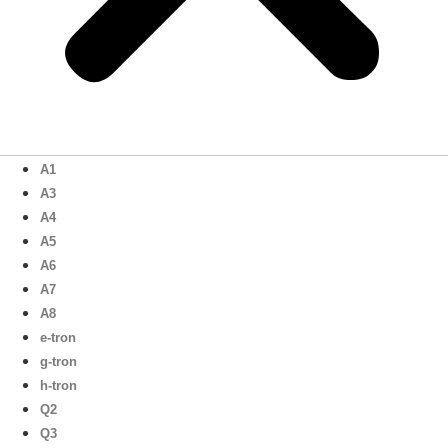
A1
A3
A4
A5
A6
A7
A8
e-tron
g-tron
h-tron
Q2
Q3