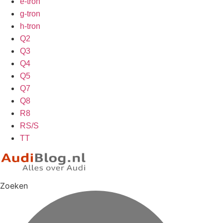
e-tron
g-tron
h-tron
Q2
Q3
Q4
Q5
Q7
Q8
R8
RS/S
TT
Zoeken