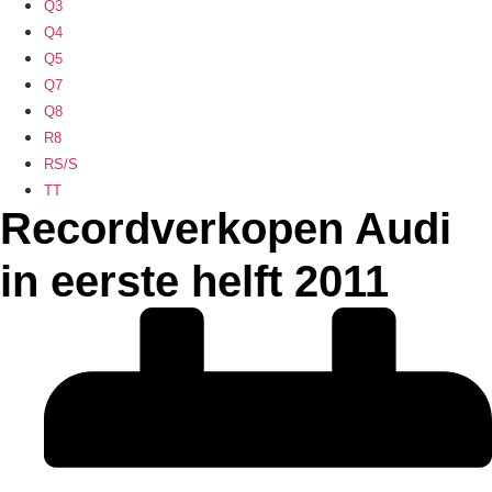
Q3
Q4
Q5
Q7
Q8
R8
RS/S
TT
Recordverkopen Audi
in eerste helft 2011