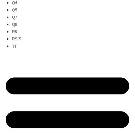
Q4
Q5
Q7
Q8
R8
RS/S
TT