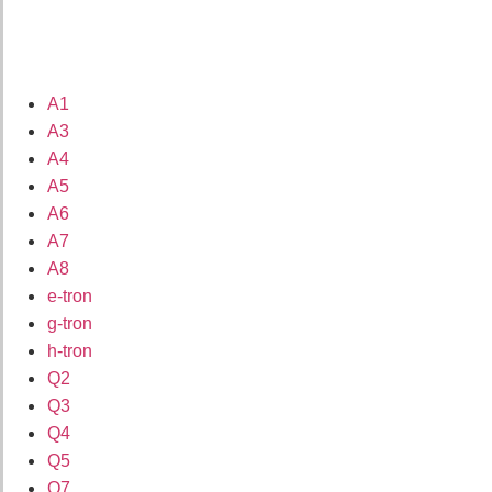
A1
A3
A4
A5
A6
A7
A8
e-tron
g-tron
h-tron
Q2
Q3
Q4
Q5
Q7