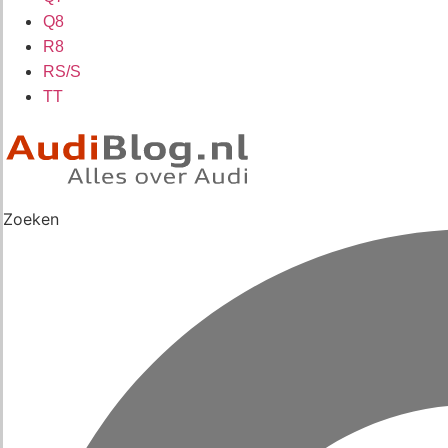
Q8
R8
RS/S
TT
Zoeken