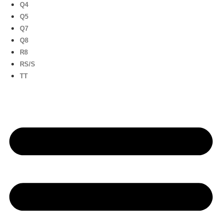
Q4
Q5
Q7
Q8
R8
RS/S
TT