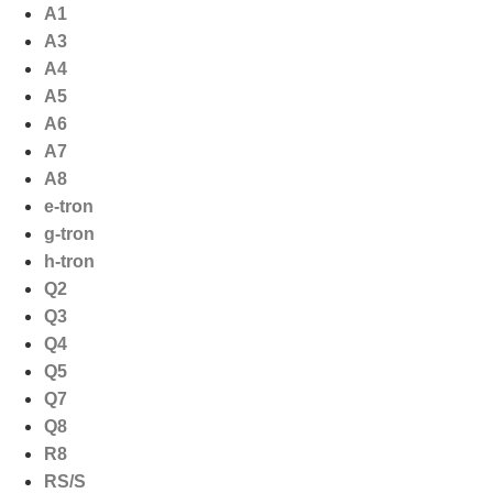
Ga
A1
naar
A3
de
A4
inhoud
A5
A6
A7
A8
e-tron
g-tron
h-tron
Q2
Q3
Q4
Q5
Q7
Q8
R8
RS/S