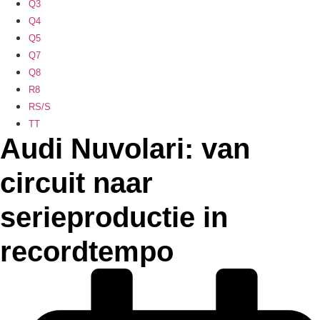
Q3
Q4
Q5
Q7
Q8
R8
RS/S
TT
Audi Nuvolari: van
circuit naar
serieproductie in
recordtempo