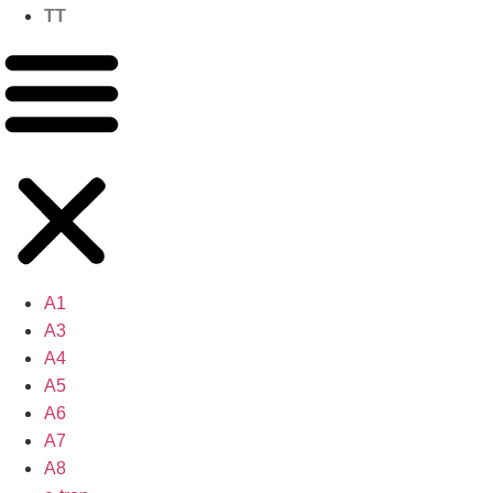
TT
A1
A3
A4
A5
A6
A7
A8