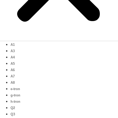
A1
A3
A4
A5
A6
A7
A8
e-tron
g-tron
h-tron
Q2
Q3