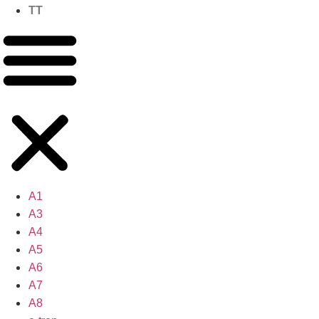
TT
A1
A3
A4
A5
A6
A7
A8