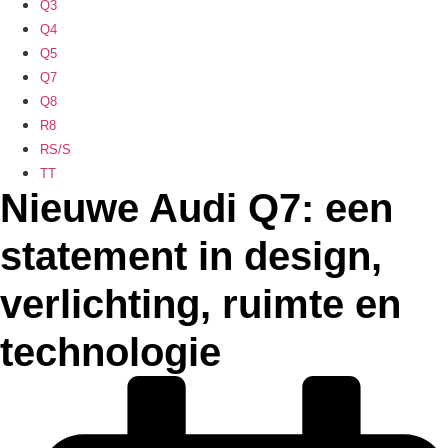
Q3
Q4
Q5
Q7
Q8
R8
RS/S
TT
Nieuwe Audi Q7: een
statement in design,
verlichting, ruimte en
technologie