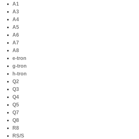
Ga
A1
naar
A3
de
A4
inhoud
A5
A6
A7
A8
e-tron
g-tron
h-tron
Q2
Q3
Q4
Q5
Q7
Q8
R8
RS/S