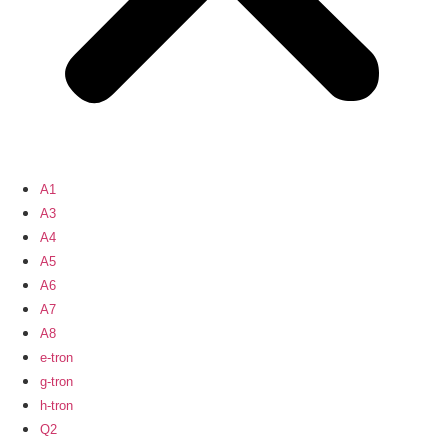
A1
A3
A4
A5
A6
A7
A8
e-tron
g-tron
h-tron
Q2