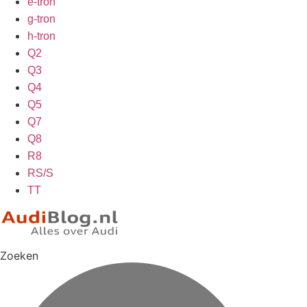
e-tron
g-tron
h-tron
Q2
Q3
Q4
Q5
Q7
Q8
R8
RS/S
TT
Zoeken