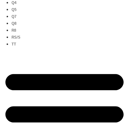
Q4
Q5
Q7
Q8
R8
RS/S
TT