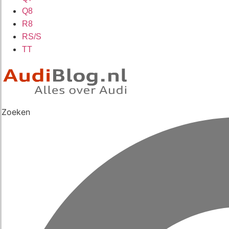
Q8
R8
RS/S
TT
Zoeken