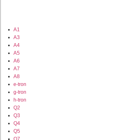
A1
A3
A4
A5
A6
A7
A8
e-tron
g-tron
h-tron
Q2
Q3
Q4
Q5
Q7