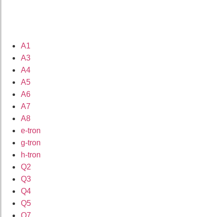
A1
A3
A4
A5
A6
A7
A8
e-tron
g-tron
h-tron
Q2
Q3
Q4
Q5
Q7