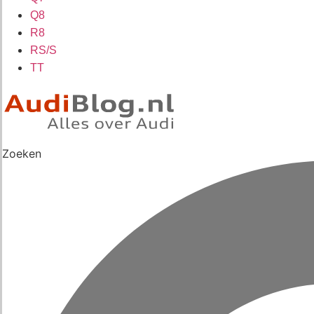
Q8
R8
RS/S
TT
Zoeken