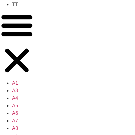
TT
A1
A3
A4
A5
A6
A7
A8