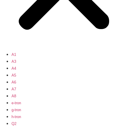
A1
A3
A4
A5
A6
A7
A8
e-tron
g-tron
h-tron
Q2