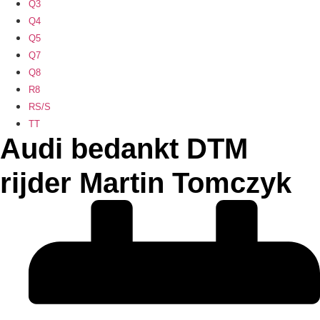
Q3
Q4
Q5
Q7
Q8
R8
RS/S
TT
Audi bedankt DTM
rijder Martin Tomczyk