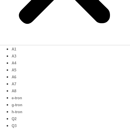
A1
A3
A4
A5
A6
A7
A8
e-tron
g-tron
h-tron
Q2
Q3