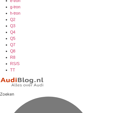
e-tron
g-tron
h-tron
Q2
Q3
Q4
Q5
Q7
Q8
R8
RS/S
TT
Zoeken