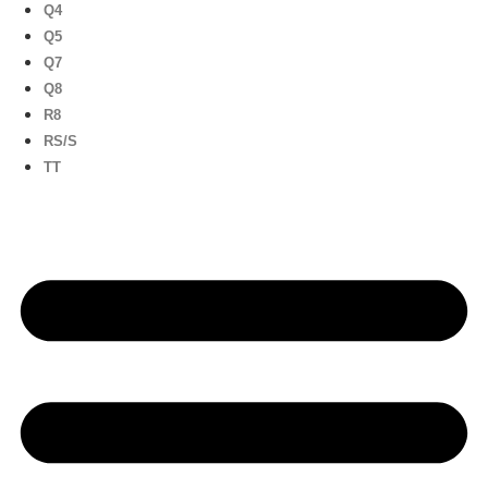
Q4
Q5
Q7
Q8
R8
RS/S
TT