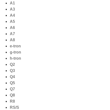
Ga
A1
naar
A3
de
A4
inhoud
A5
A6
A7
A8
e-tron
g-tron
h-tron
Q2
Q3
Q4
Q5
Q7
Q8
R8
RS/S