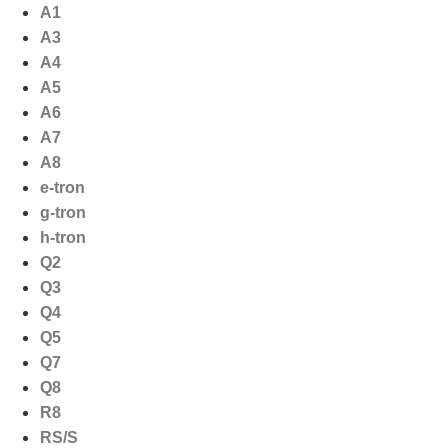
Ga
A1
naar
A3
de
A4
inhoud
A5
A6
A7
A8
e-tron
g-tron
h-tron
Q2
Q3
Q4
Q5
Q7
Q8
R8
RS/S