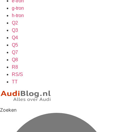
e-tron
g-tron
h-tron
Q2
Q3
Q4
Q5
Q7
Q8
R8
RS/S
TT
Zoeken