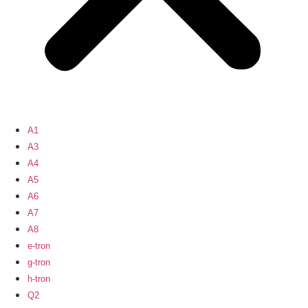
A1
A3
A4
A5
A6
A7
A8
e-tron
g-tron
h-tron
Q2