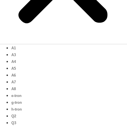
A1
A3
A4
A5
A6
A7
A8
e-tron
g-tron
h-tron
Q2
Q3