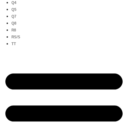
Q4
Q5
Q7
Q8
R8
RS/S
TT