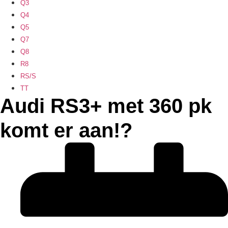
Q3
Q4
Q5
Q7
Q8
R8
RS/S
TT
Audi RS3+ met 360 pk
komt er aan!?