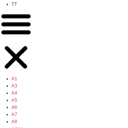
TT
A1
A3
A4
A5
A6
A7
A8