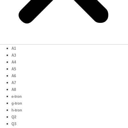
A1
A3
A4
A5
A6
A7
A8
e-tron
g-tron
h-tron
Q2
Q3