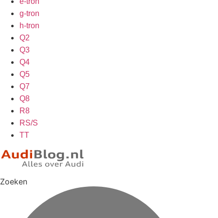
e-tron
g-tron
h-tron
Q2
Q3
Q4
Q5
Q7
Q8
R8
RS/S
TT
Zoeken