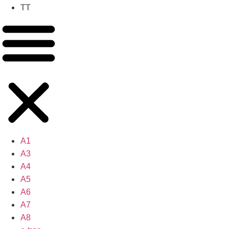
TT
A1
A3
A4
A5
A6
A7
A8