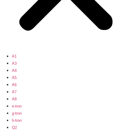
A1
A3
A4
A5
A6
A7
A8
e-tron
g-tron
h-tron
Q2