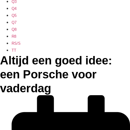
Q3
Q4
Q5
Q7
Q8
R8
RS/S
TT
Altijd een goed idee:
een Porsche voor
vaderdag