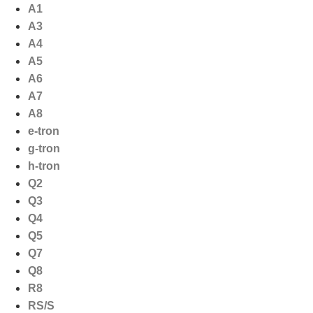
Ga
A1
naar
A3
de
A4
inhoud
A5
A6
A7
A8
e-tron
g-tron
h-tron
Q2
Q3
Q4
Q5
Q7
Q8
R8
RS/S