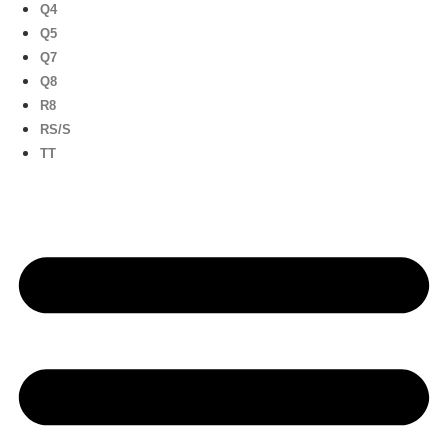
Q4
Q5
Q7
Q8
R8
RS/S
TT