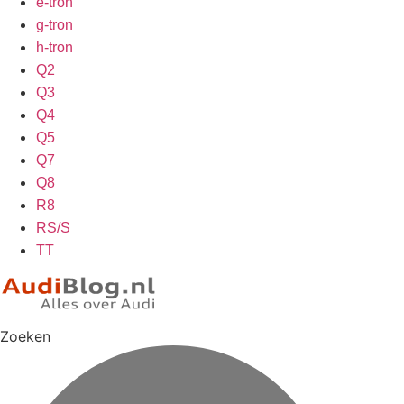
e-tron
g-tron
h-tron
Q2
Q3
Q4
Q5
Q7
Q8
R8
RS/S
TT
Zoeken