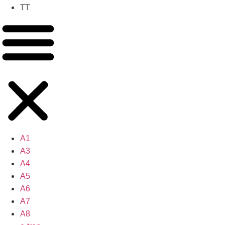
TT
A1
A3
A4
A5
A6
A7
A8