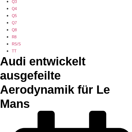
Q3
Q4
Q5
Q7
Q8
R8
RS/S
TT
Audi entwickelt
ausgefeilte
Aerodynamik für Le
Mans