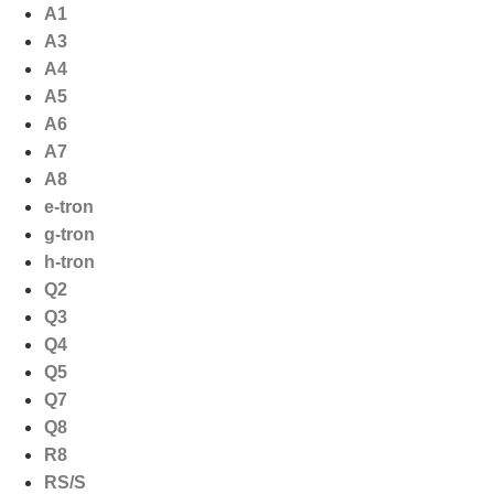
Ga
A1
naar
A3
de
A4
inhoud
A5
A6
A7
A8
e-tron
g-tron
h-tron
Q2
Q3
Q4
Q5
Q7
Q8
R8
RS/S