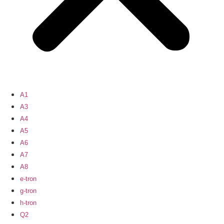
A1
A3
A4
A5
A6
A7
A8
e-tron
g-tron
h-tron
Q2