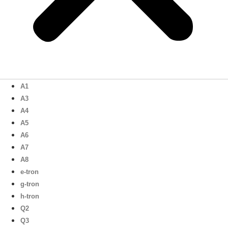
A1
A3
A4
A5
A6
A7
A8
e-tron
g-tron
h-tron
Q2
Q3