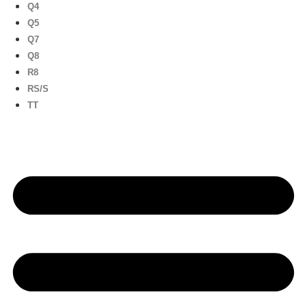
Q4
Q5
Q7
Q8
R8
RS/S
TT