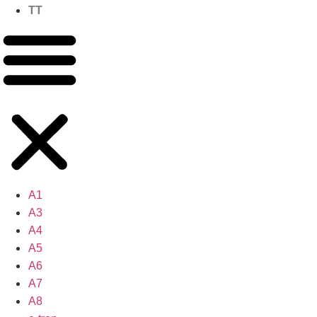
TT
A1
A3
A4
A5
A6
A7
A8