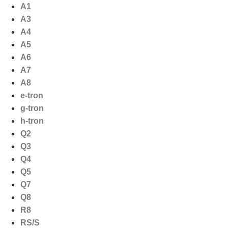
Ga
A1
naar
A3
de
A4
inhoud
A5
A6
A7
A8
e-tron
g-tron
h-tron
Q2
Q3
Q4
Q5
Q7
Q8
R8
RS/S