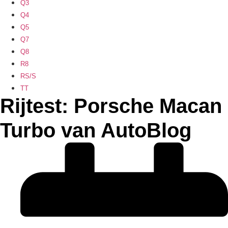
Q3
Q4
Q5
Q7
Q8
R8
RS/S
TT
Rijtest: Porsche Macan
Turbo van AutoBlog