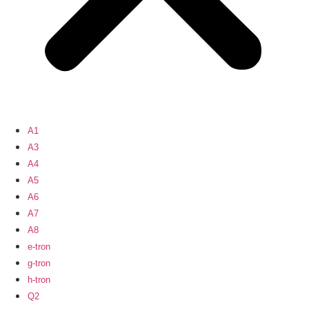
A1
A3
A4
A5
A6
A7
A8
e-tron
g-tron
h-tron
Q2