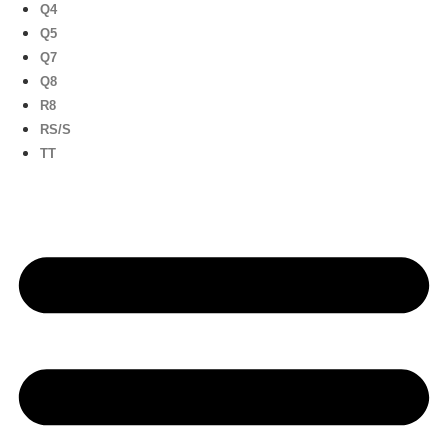
Q4
Q5
Q7
Q8
R8
RS/S
TT