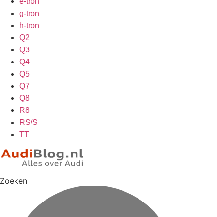
e-tron
g-tron
h-tron
Q2
Q3
Q4
Q5
Q7
Q8
R8
RS/S
TT
Zoeken