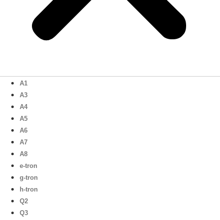
A1
A3
A4
A5
A6
A7
A8
e-tron
g-tron
h-tron
Q2
Q3