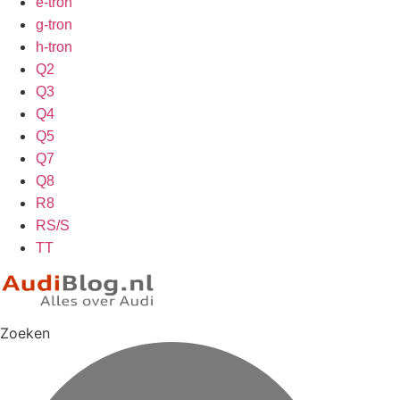
e-tron
g-tron
h-tron
Q2
Q3
Q4
Q5
Q7
Q8
R8
RS/S
TT
Zoeken