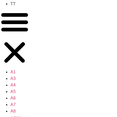
TT
A1
A3
A4
A5
A6
A7
A8