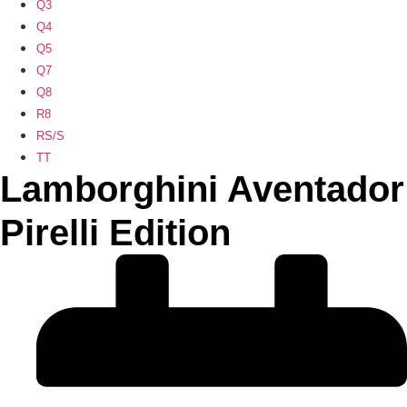
Q3
Q4
Q5
Q7
Q8
R8
RS/S
TT
Lamborghini Aventador
Pirelli Edition