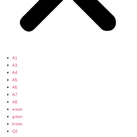
A1
A3
A4
A5
A6
A7
A8
e-tron
g-tron
h-tron
Q2