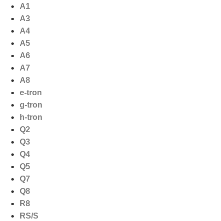
Ga
A1
naar
A3
de
A4
inhoud
A5
A6
A7
A8
e-tron
g-tron
h-tron
Q2
Q3
Q4
Q5
Q7
Q8
R8
RS/S