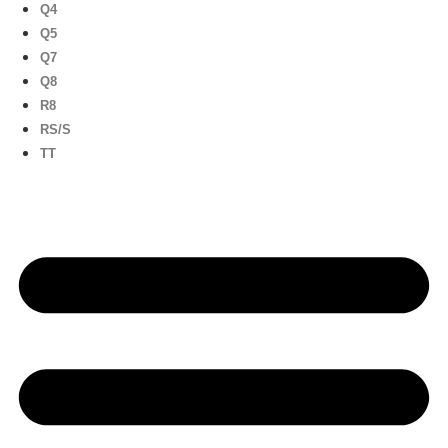
Q4
Q5
Q7
Q8
R8
RS/S
TT