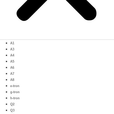
A1
A3
A4
A5
A6
A7
A8
e-tron
g-tron
h-tron
Q2
Q3