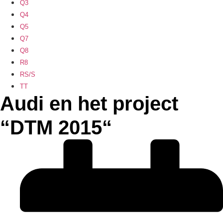
Q3
Q4
Q5
Q7
Q8
R8
RS/S
TT
Audi en het project
“DTM 2015“