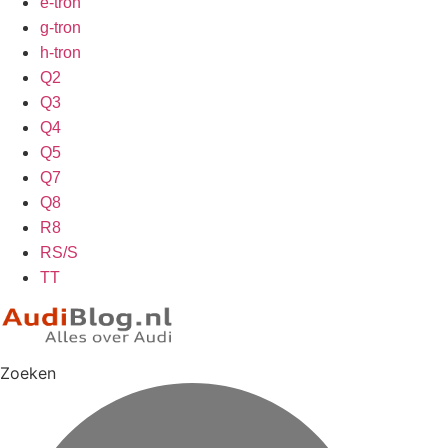
e-tron
g-tron
h-tron
Q2
Q3
Q4
Q5
Q7
Q8
R8
RS/S
TT
Zoeken