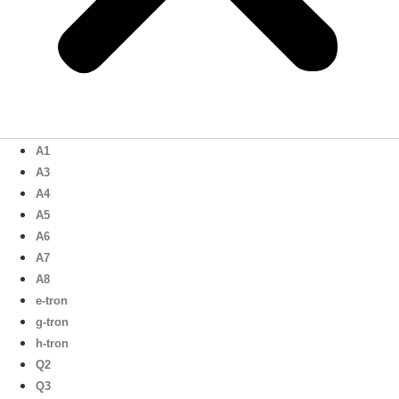
A1
A3
A4
A5
A6
A7
A8
e-tron
g-tron
h-tron
Q2
Q3