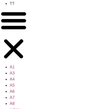
TT
A1
A3
A4
A5
A6
A7
A8