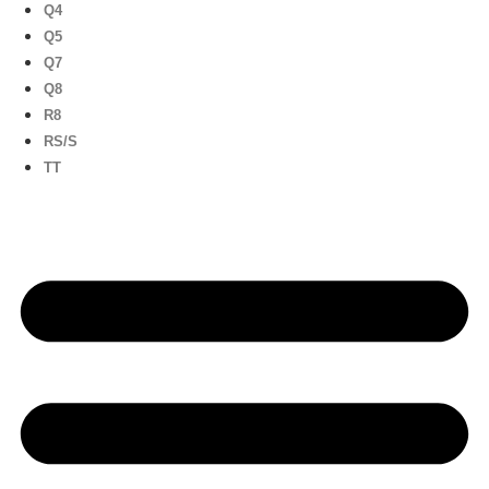
Q4
Q5
Q7
Q8
R8
RS/S
TT