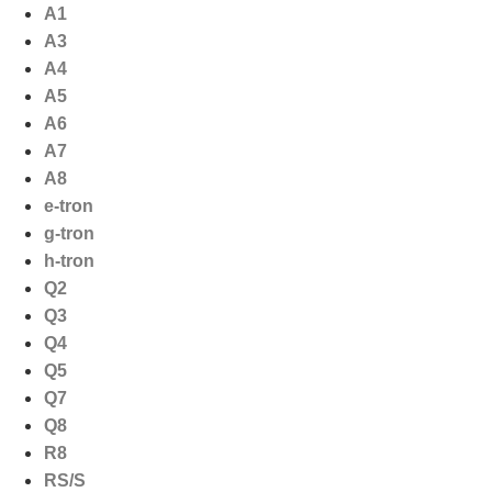
Ga
A1
naar
A3
de
A4
inhoud
A5
A6
A7
A8
e-tron
g-tron
h-tron
Q2
Q3
Q4
Q5
Q7
Q8
R8
RS/S