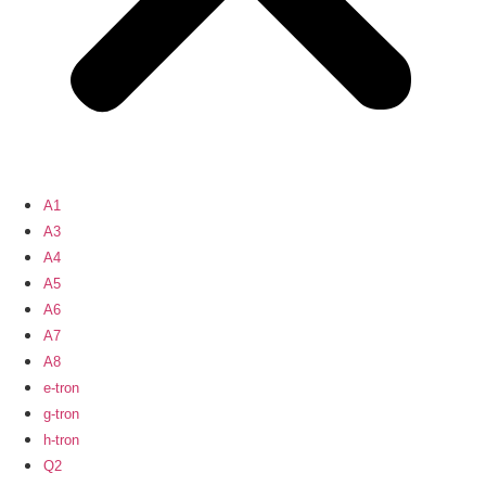
A1
A3
A4
A5
A6
A7
A8
e-tron
g-tron
h-tron
Q2