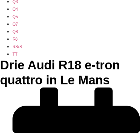
Q3
Q4
Q5
Q7
Q8
R8
RS/S
TT
Drie Audi R18 e-tron
quattro in Le Mans