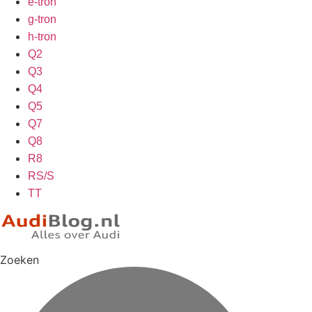
e-tron
g-tron
h-tron
Q2
Q3
Q4
Q5
Q7
Q8
R8
RS/S
TT
Zoeken