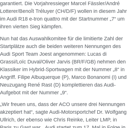
garantiert. Die Vorjahressieger Marcel Fässler/André
Lotterer/Benoît Tréluyer (CH/D/F) wollen in diesem Jahr
im Audi R18 e-tron quattro mit der Startnummer „7“ um
ihren vierten Sieg kämpfen.
Nun hat das Auswahlkomitee für die limitierte Zahl der
Startplätze auch die beiden weiteren Nennungen des
Audi Sport Team Joest angenommen: Lucas di
Grassi/Loïc Duval/Oliver Jarvis (BR/F/GB) nehmen den
Klassiker im Hybrid-Sportwagen mit der Nummer „8“ in
Angriff. Filipe Albuquerque (P), Marco Bonanomi (I) und
Neuzugang René Rast (D) komplettieren das Audi-
Aufgebot mit der Nummer „9“.
„Wir freuen uns, dass der ACO unsere drei Nennungen
akzeptiert hat“, sagte Audi-Motorsportchef Dr. Wolfgang
Ullrich, der ebenso wie Chris Reinke, Leiter LMP, in
Paris zu Gast war. „Audi startet zum 17. Mal in Folge in