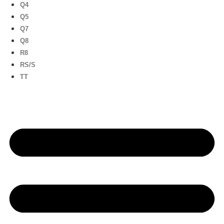
Q4
Q5
Q7
Q8
R8
RS/S
TT