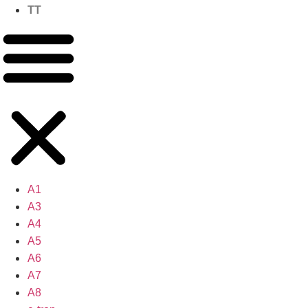
TT
A1
A3
A4
A5
A6
A7
A8