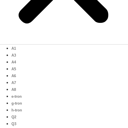
A1
A3
A4
A5
A6
A7
A8
e-tron
g-tron
h-tron
Q2
Q3