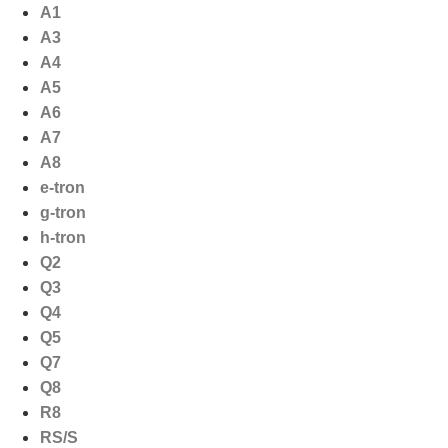
Ga
A1
naar
A3
de
A4
inhoud
A5
A6
A7
A8
e-tron
g-tron
h-tron
Q2
Q3
Q4
Q5
Q7
Q8
R8
RS/S