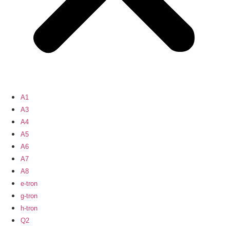
A1
A3
A4
A5
A6
A7
A8
e-tron
g-tron
h-tron
Q2