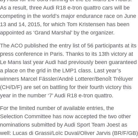
As a result, three Audi R18 e-tron quattro cars will be
competing in the world’s major endurance race on June
13 and 14, 2015, for which Tom Kristensen has been
appointed as ‘Grand Marshal’ by the organizer.
The ACO published the entry list of 56 participants at its
press conference in Paris. Thanks to its 13th victory at
Le Mans last year Audi had previously been guaranteed
a place on the grid in the LMP1 class. Last year’s
winners Marcel Fässler/André Lotterer/Benoît Tréluyer
(CH/D/F) are set on battling for their fourth victory this
year in the number ‘7’ Audi R18 e-tron quattro.
For the limited number of available entries, the
Selection Committee has now accepted the two other
nominations submitted by Audi Sport Team Joest as
well: Lucas di Grassi/Loïc Duval/Oliver Jarvis (BR/F/GB)