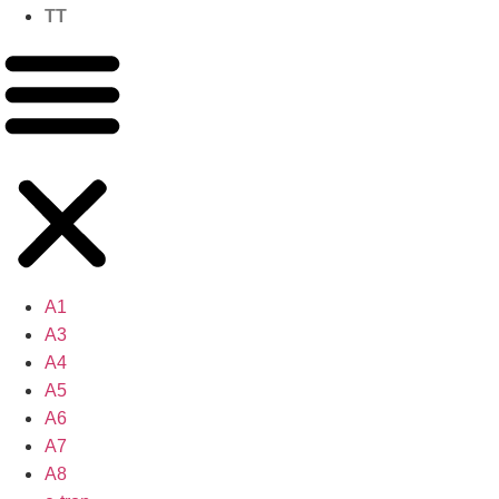
TT
A1
A3
A4
A5
A6
A7
A8