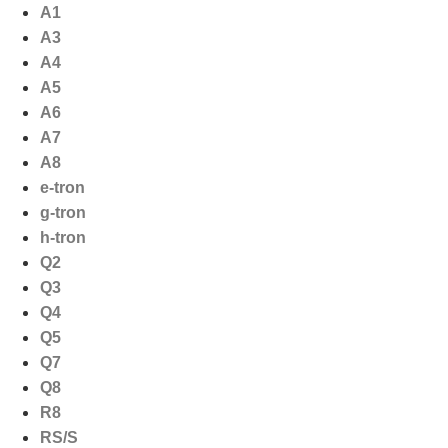
Ga
A1
naar
A3
de
A4
inhoud
A5
A6
A7
A8
e-tron
g-tron
h-tron
Q2
Q3
Q4
Q5
Q7
Q8
R8
RS/S