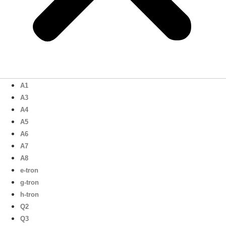
A1
A3
A4
A5
A6
A7
A8
e-tron
g-tron
h-tron
Q2
Q3