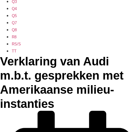
Q3
Q4
Q5
Q7
Q8
R8
RS/S
TT
Verklaring van Audi
m.b.t. gesprekken met
Amerikaanse milieu-
instanties