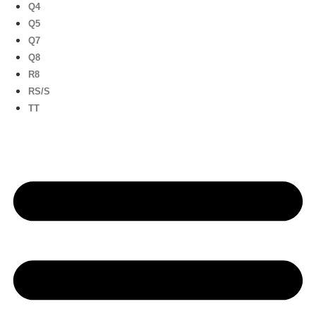
Q4
Q5
Q7
Q8
R8
RS/S
TT