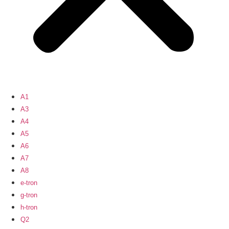
A1
A3
A4
A5
A6
A7
A8
e-tron
g-tron
h-tron
Q2