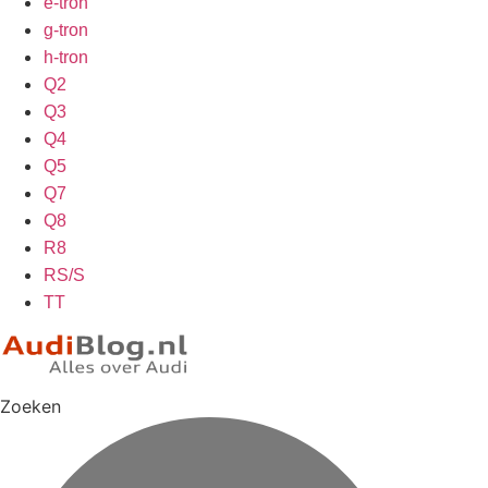
e-tron
g-tron
h-tron
Q2
Q3
Q4
Q5
Q7
Q8
R8
RS/S
TT
Zoeken