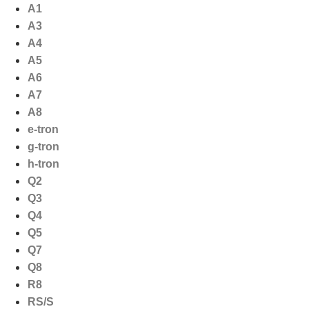
Ga
A1
naar
A3
de
A4
inhoud
A5
A6
A7
A8
e-tron
g-tron
h-tron
Q2
Q3
Q4
Q5
Q7
Q8
R8
RS/S