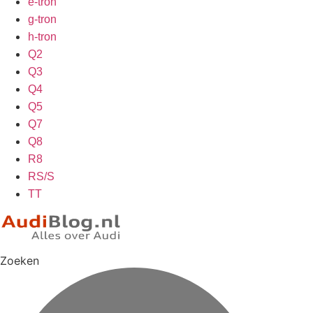
e-tron
g-tron
h-tron
Q2
Q3
Q4
Q5
Q7
Q8
R8
RS/S
TT
Zoeken