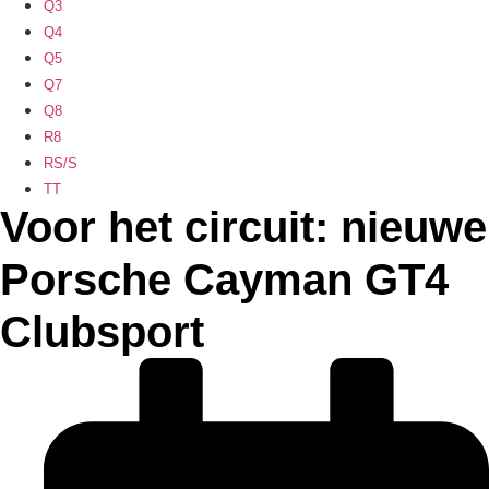
Q3
Q4
Q5
Q7
Q8
R8
RS/S
TT
Voor het circuit: nieuwe
Porsche Cayman GT4
Clubsport