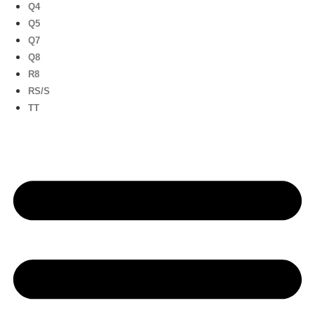
Q4
Q5
Q7
Q8
R8
RS/S
TT