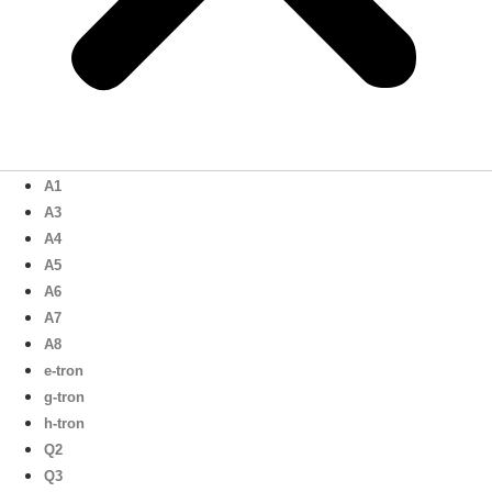
A1
A3
A4
A5
A6
A7
A8
e-tron
g-tron
h-tron
Q2
Q3