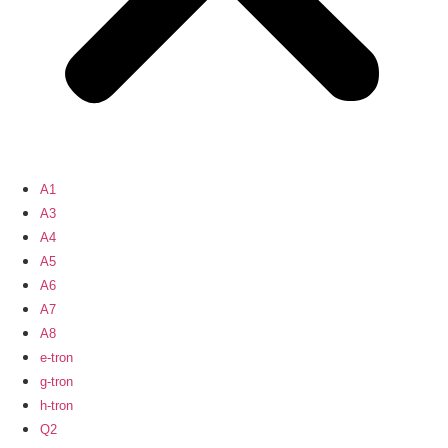
A1
A3
A4
A5
A6
A7
A8
e-tron
g-tron
h-tron
Q2