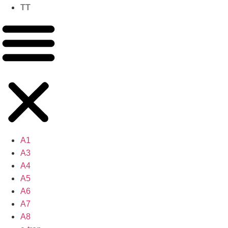
TT
A1
A3
A4
A5
A6
A7
A8