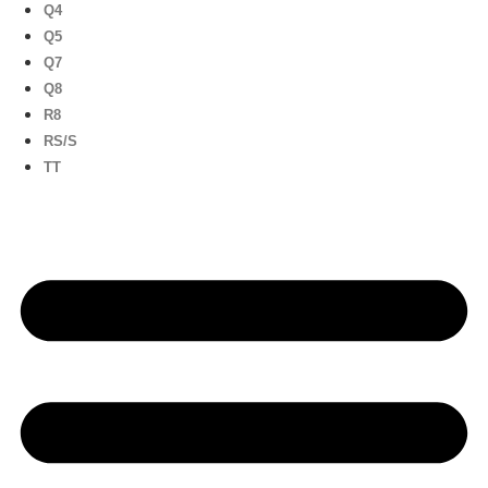
Q4
Q5
Q7
Q8
R8
RS/S
TT