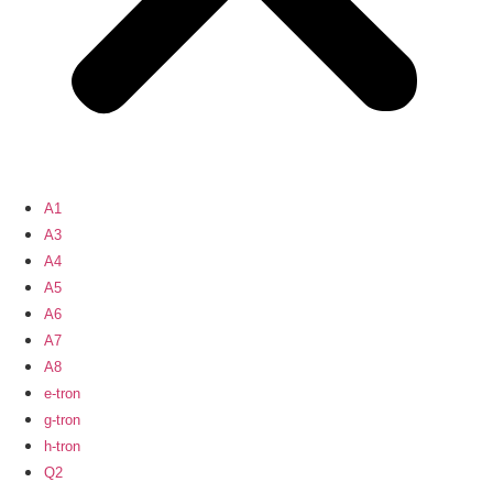
A1
A3
A4
A5
A6
A7
A8
e-tron
g-tron
h-tron
Q2