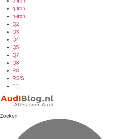
e-tron
g-tron
h-tron
Q2
Q3
Q4
Q5
Q7
Q8
R8
RS/S
TT
Zoeken