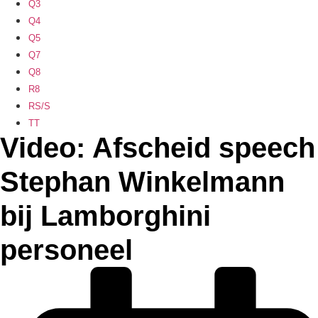
Q3
Q4
Q5
Q7
Q8
R8
RS/S
TT
Video: Afscheid speech
Stephan Winkelmann
bij Lamborghini
personeel