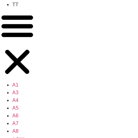
TT
A1
A3
A4
A5
A6
A7
A8