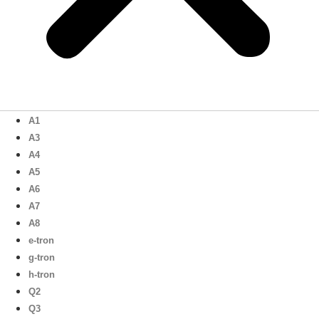
A1
A3
A4
A5
A6
A7
A8
e-tron
g-tron
h-tron
Q2
Q3