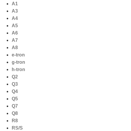
Ga
A1
naar
A3
de
A4
inhoud
A5
A6
A7
A8
e-tron
g-tron
h-tron
Q2
Q3
Q4
Q5
Q7
Q8
R8
RS/S