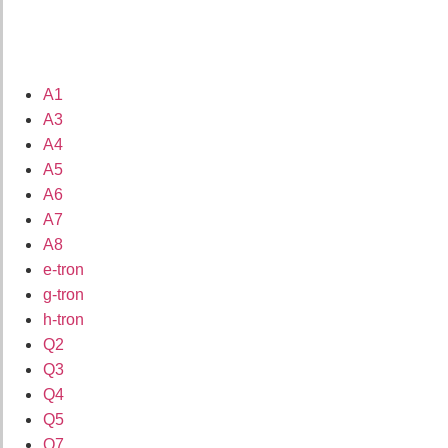
A1
A3
A4
A5
A6
A7
A8
e-tron
g-tron
h-tron
Q2
Q3
Q4
Q5
Q7