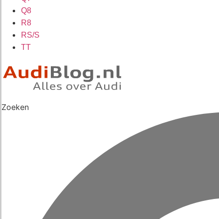
Q8
R8
RS/S
TT
Zoeken