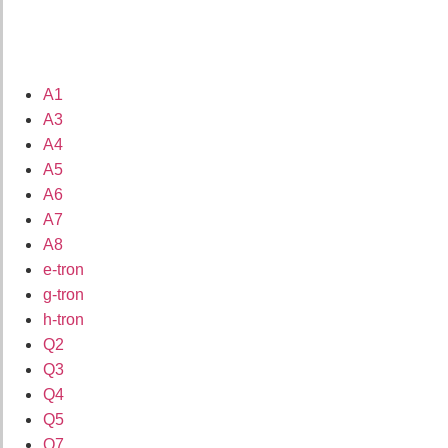
A1
A3
A4
A5
A6
A7
A8
e-tron
g-tron
h-tron
Q2
Q3
Q4
Q5
Q7