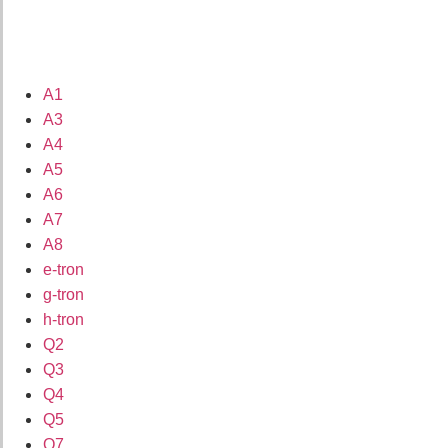
A1
A3
A4
A5
A6
A7
A8
e-tron
g-tron
h-tron
Q2
Q3
Q4
Q5
Q7