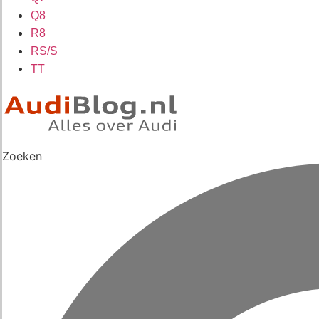
Q8
R8
RS/S
TT
Zoeken