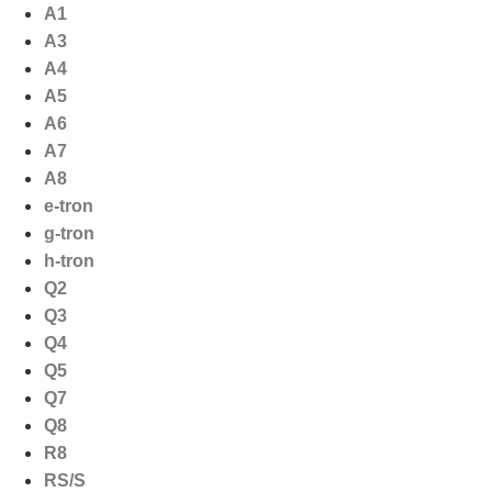
Ga
A1
naar
A3
de
A4
inhoud
A5
A6
A7
A8
e-tron
g-tron
h-tron
Q2
Q3
Q4
Q5
Q7
Q8
R8
RS/S