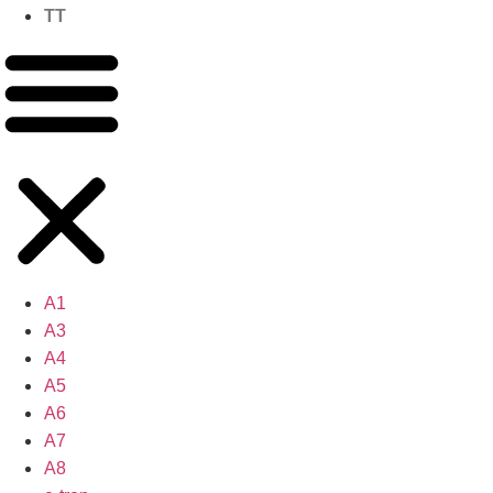
TT
A1
A3
A4
A5
A6
A7
A8