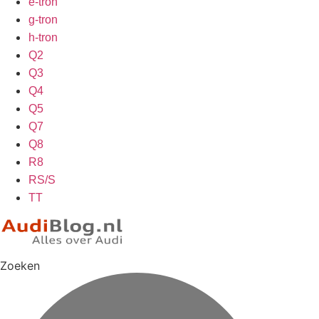
e-tron
g-tron
h-tron
Q2
Q3
Q4
Q5
Q7
Q8
R8
RS/S
TT
Zoeken