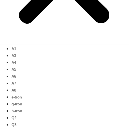
A1
A3
A4
A5
A6
A7
A8
e-tron
g-tron
h-tron
Q2
Q3