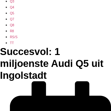
Q3
Q4
Q5
Q7
Q8
R8
RS/S
TT
Succesvol: 1
miljoenste Audi Q5 uit
Ingolstadt