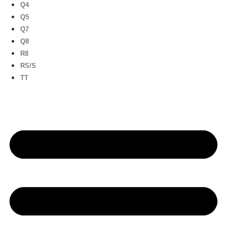
Q4
Q5
Q7
Q8
R8
RS/S
TT