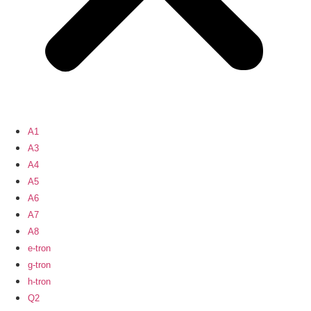
A1
A3
A4
A5
A6
A7
A8
e-tron
g-tron
h-tron
Q2