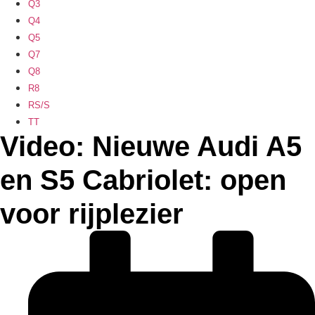
Q3
Q4
Q5
Q7
Q8
R8
RS/S
TT
Video: Nieuwe Audi A5
en S5 Cabriolet: open
voor rijplezier