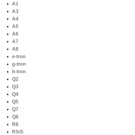
Ga
A1
naar
A3
de
A4
inhoud
A5
A6
A7
A8
e-tron
g-tron
h-tron
Q2
Q3
Q4
Q5
Q7
Q8
R8
RS/S