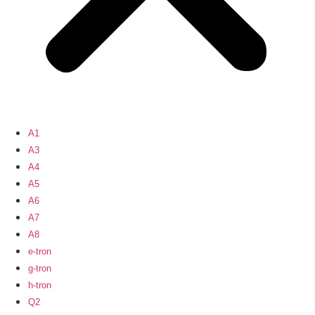
A1
A3
A4
A5
A6
A7
A8
e-tron
g-tron
h-tron
Q2