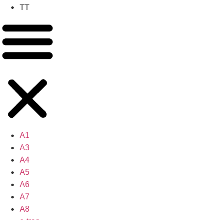
TT
A1
A3
A4
A5
A6
A7
A8