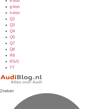
e-tron
g-tron
h-tron
Q2
Q3
Q4
Q5
Q7
Q8
R8
RS/S
TT
Zoeken