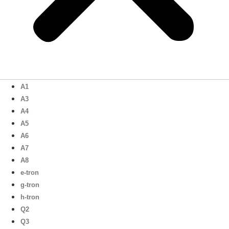
A1
A3
A4
A5
A6
A7
A8
e-tron
g-tron
h-tron
Q2
Q3