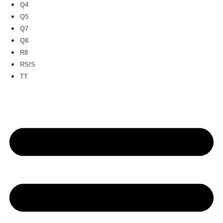
Q4
Q5
Q7
Q8
R8
RS/S
TT