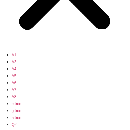
A1
A3
A4
A5
A6
A7
A8
e-tron
g-tron
h-tron
Q2