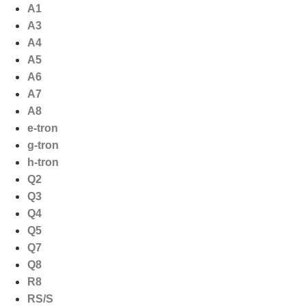
Ga
A1
naar
A3
de
A4
inhoud
A5
A6
A7
A8
e-tron
g-tron
h-tron
Q2
Q3
Q4
Q5
Q7
Q8
R8
RS/S