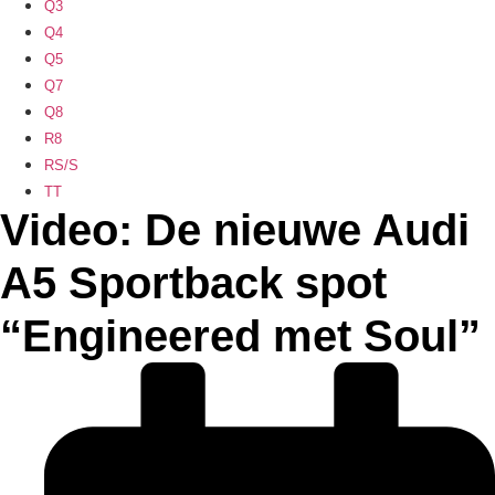
Q3
Q4
Q5
Q7
Q8
R8
RS/S
TT
Video: De nieuwe Audi
A5 Sportback spot
“Engineered met Soul”