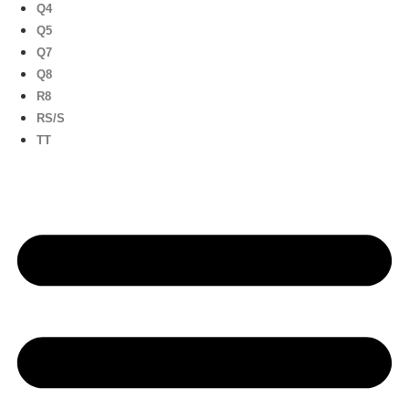
Q4
Q5
Q7
Q8
R8
RS/S
TT