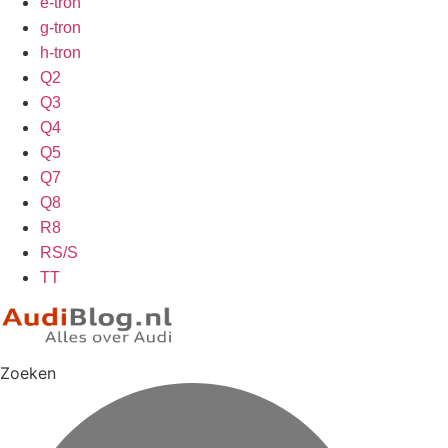
e-tron
g-tron
h-tron
Q2
Q3
Q4
Q5
Q7
Q8
R8
RS/S
TT
Zoeken