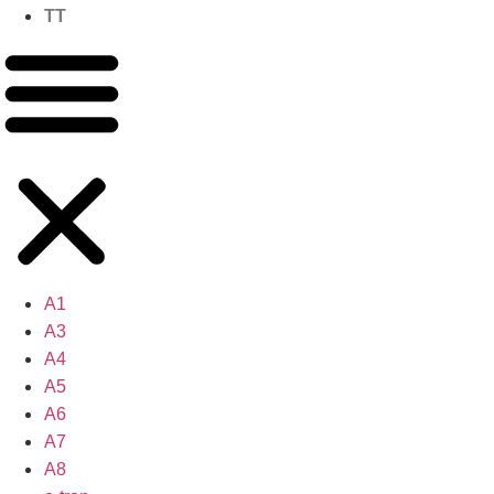
TT
A1
A3
A4
A5
A6
A7
A8