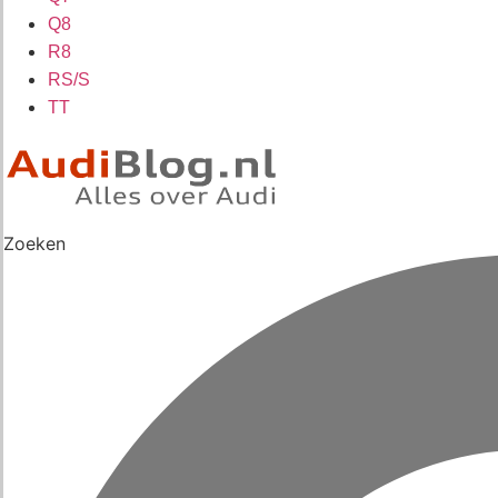
Q8
R8
RS/S
TT
Zoeken