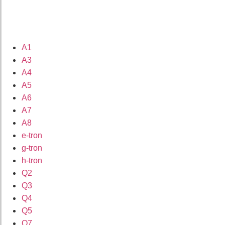
A1
A3
A4
A5
A6
A7
A8
e-tron
g-tron
h-tron
Q2
Q3
Q4
Q5
Q7